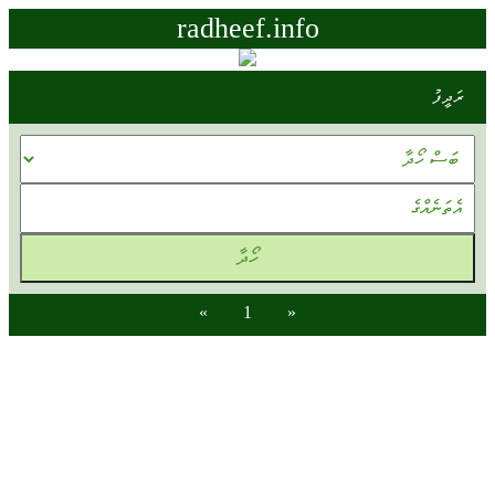
radheef.info
ރަދީފު
»
1
«