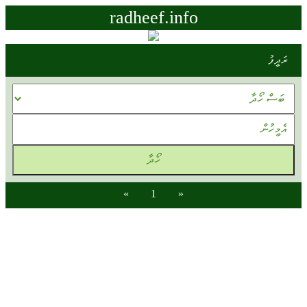
radheef.info
ރަދީފު
»
1
«