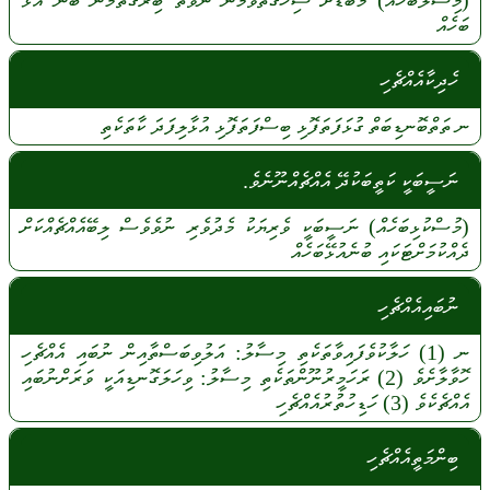
(މިސާލުބަހެއް)
މާބޮޑަށް
ސިހޭގޮތްވުމުން
ނުވަތަ
ބިރުގަތުމުން
ބުނެ
އުޅޭ
ބަހެއް
ހެދިކާއެއްޗެހި
ނ
ތަތްބޮނޑިބަތް
ގުޅަފަތަފޮޅި
ބިސްފަތަފޮޅި
އުޅާލިފަދަ
ކާތަކެތި
ނަސީބަކީ ކަތީބަކުދޭ އެއްޗެއްނޫނެވެ.
(މުސްކުޅިބަހެއް)
ނަސީބަކީ
ވެރިޔަކު
މެދުވެރި
ނުވެވެސް
ލިބޭއެއްޗެއްކަށް
ދެއްކުމަށްޓަކައި
ބުނެއުޅޭބަހެއް
ނުބައިއެއްޗެހި
ނ
(1)
ހަލާކުވެފައިވާތަކެތި
މިސާލު:
އަލުވިބަސްތާއިން
ނުބައި
އެއްޗެހި
ހޮވާލާށެވެ
(2)
ރަހަމީރުނޫންތަކެތި
މިސާލު:
ވިހަލަގޮނޑިއަކީ
ވަރަށްނުބައި
އެއްޗެކެވެ
(3)
ހަޑިހުތުރުއެއްޗެހި
ބިންމަތީއެއްޗެހި