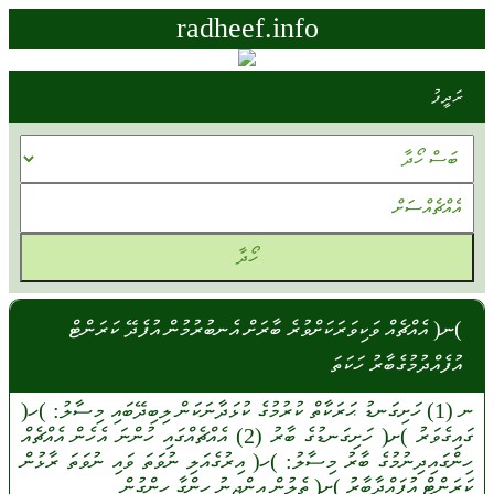
radheef.info
ރަދީފު
)ނ( އެއްޗެއް ވަކިވަރަކަށްވުރެ ބާރަށް އެނބުރުމުން އުފެދޭ ކަރަންޓް
އުފެއްދުމުގެބާރު ހަކަތަ
ނ
(1)
ހަށިގަނޑު
ޙަރަކާތް
ކުރުމުގެ
ކުޅަދާނަކަން
ލިބިދޭބައި
މިސާލު:
)ހ(
ގައިގެވަރު
)ށ(
ހަށިގަނޑުގެ
ބާރު
(2)
އެއްޗެއްގައި
ހުންނަ
އެހެން
އެއްޗެއް
ހިންގައިދިނުމުގެ
ބާރު
މިސާލު:
)ހ(
އިރުގެއަލި
ނުވަތަ
ވައި
ނުވަތަ
ރާޅުން
ކަރަންޓް
އުފައްދާބާރު
)ށ(
ތެލުން
އިންޖީނު
ހިންގާ
ހިންގުން