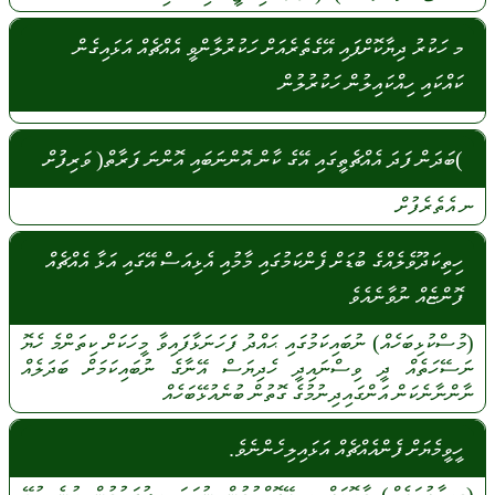
މ ހަކުރު ދިޔާކޮށްފައި އޭގެތެރެއަށް ހަކުރުލާންވީ އެއްޗެއް އަޅައިގެން
ކައްކައި ހިއްކައިލުން ހަކުރުލުން
)ބަދަން ފަދަ އެއްޗެތީގައި އޭގެ ކާން އޮންނަބައި އޮންނަ ފަރާތް( ވަރިފުށް
ނ
އެތެރެފުށް
ހިތިކަދޫވެލެއްގެ ބުޑަށް ފެންކަމުގައި މާމުއި އެޅިއަސް އޭގައި އަޅާ އެއްޗެއް
ފޮންޏެއް ނުވާނެއެވެ
(މުސްކުޅިބަހެއް)
ނުބައިކަމުގައި
ޙައްދު
ފަހަނަޅާފައިވާ
މީހަކަށް
ކިތަންމެ
ހެޔޮ
ނަސޭހަތެއް
ދީ
ވިސްނައިދީ
ހެދިޔަސް
އޭނާގެ
ނުބައިކަމަށް
ބަދަލެއް
ނާންނާނެކަން
އަންގައިދިނުމުގެ
ގޮތުން
ބުނެއުޅޭބަހެއް
ހީވީމެޔަށް ފެންއެއްޗެއް އަޅައިލިހެންނެވެ.