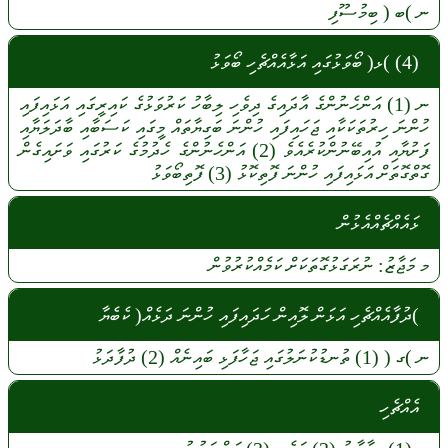
ނ
)ބ (
ބިމުސޫފި
(4) )ޅ( ބޯވަޅުގައި އަޅާއެއްޗެހި ބޯވަޅު
ނ
(1)
އަންހެނުންގެ
އާދައިގެ
ދިވެހި
ލިބާހު
ކަރުވަޅުގެ
ކައިރީގައި
އަޅައިފައި
ހުންނަ
ހިރުތަކަކާއި
ޖަހައިފައި
ހުންނަ
ބަގިޔާތައް
މީގައި
ކަސަބާއި
ބާދަލަޔާއި
ފަށުޔާއި
އުއިބޭނުންކުރެއެވެ
(2)
އަންހެނުންގެ
ހެދުމުގެ
ކަރުގައި
ވަށައިގެން
ގޮތްގޮތަށް
އަޅައިފައި
ހުންނަ
ފޮތިކޮޅު
(3)
ފޮތިބޯވަޅު
ޅައެއްޗެއްއެޅުން
މ
މަޖާޒު:
ނުރަގަޅުގޮތަކަށް
ކަމެއްކުރުވުން
)ދުފާއެއްޗެހި އަޅަން ލޮއިން ހަދައިފައި ހުންނަ ދަޅެއް( ކެބެޔާ
ނ
)ގ (
(1)
ތުނޑުކުނަލުގައި
ޖަހާފަޅި
ބައިނެއް
(2)
ދުފާދަޅު
އެއްޗެހި