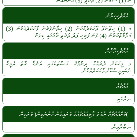
ނ
(1)
ސާމާނު
(2)
ތަކެތި
(3)
އަންނައުނު
އެއްޗެހިކިޔުން
މ
(1)
ހިތާނުވާ
ވާހަކަދެއްކުން
(2)
ހިތާނުވެގެން
ވާހަކަދެއްކުން
(3)
މަލާމާތްކުރުން
(4)
ޅެން
ފަރިހި
ފަދަ
ތަކެތި
ރާގުގައި
ކިޔުން
އެއްޗެހިމޮށުން
މ
މީހަކަށް
ދެރައެއް
ދިނުމުގެ
ގަސްތަކުގައި
އަނެކާ
ގާތު
އެމީހާ
ނުބައިމީސްކޮށް
ވާހަކަދެއްކުން
އެއްޗެއް
ނ
އެކަތި
)ވަށްއެއްޗެއް ނުވަތަ ފޯލިއެއްޗެއްގެ ވަށައިގެން ހުންނަމިން( ވަށަމިން
ނ
ބުރުމިން