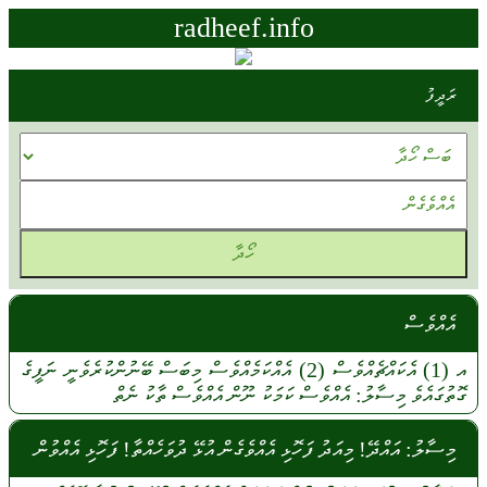
radheef.info
ރަދީފު
އެއްވެސް
އ
(1)
އެކައްޗެއްވެސް
(2)
އެއްކަމެއްވެސް
މިބަސް
ބޭނުންކުރެވެނީ
ނަފީގެ
ގޮތުގައެވެ
މިސާލު:
އެއްވެސް
ކަމަކު
ނޫން
އެއްވެސް
ތާކު
ނެތް
މިސާލު: އައްދޭ! މިއަދު ފަހޮޅި އެއްވެގެން އުޅޭ ދުވަހެއްތާ! ފަހޮޅި އެއްވުން