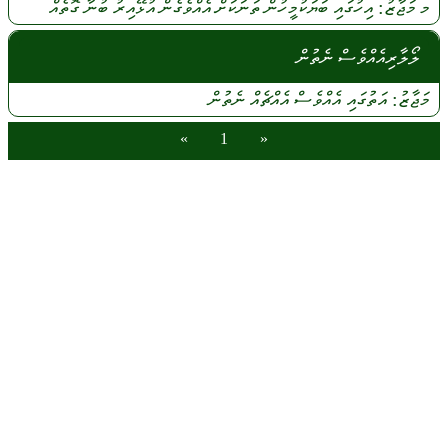
މ
މަޖާޒު:
އިހުގައި
ބަޔަކުމީހުން
ތަނަކަށް
އެއްވެގެން
އުޅޭއިރު
ބުނާ
ގޮތެއް
ލޯލާރިއެއްވެސް ނެތުން
މަޖާޒު:
އަތުގައި
އެއްވެސް
އެއްޗެއް
ނެތުން
»
1
«