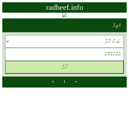
radheef.info
ރަދީފު
»
1
«