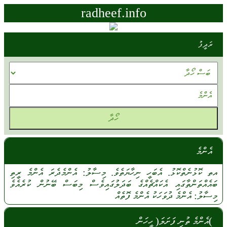
radheef.info
ރަދީފު
އެންމެ
އތ
ކޮޅުނެތްކޮޅު.
އެބަހީ
ނިހާޔަތެވެ.
މިސާލު:
އެންމެދެރަ
އެންމެ
ރީތި
ބައެއްތަންތާގައި
އެކައްޗެއްގެ
ބަދަލުގައިވެސް
މިބަސް
ބޭނުން
ކުރެއެވެ
މިސާލު:
އެންމެ
ދުވަހަކު
އެންމެ
ފޮތެއް
)އެންމެ ތުނި ފަށަލަ( ހީހަން