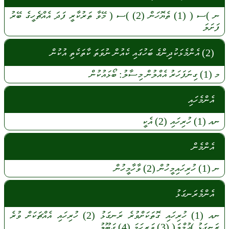
ނ
)ސ (
(1)
ތެޔޮހަން
(2)
)ސ (
މޭވާ
ތަރުކާރީ
ފަދަ
އެއްޗެހީގެ
ބޭރު
ފަށަލަ
(2) އެންމެޅަކުދިންގެ ބަހުގައި ކެއުން ނުވަތަ ކާތަކެތި އުކުން
މ
(1)
ގިނަފަހަރު
އެއްލުން
މިސާލު:
ބޯޅައުކުން
އެންމެހައި
ނއ
(1)
ހުރިހައި
(2)
އެކީ
އެންމެން
ނ
(1)
ހުރިހައިމީހުން
(2)
ވާހާމީހުން
އެންމެރަނގަޅު
ނއ
(1)
ހުރިހައި
ގޮތަކަށްވުރެ
ރަނގަޅު
(2)
ހުރިހައި
އެއްޗަކަށް
ވުރެ
ރަނގަޅު
)ޖުމްލަ(
(3)
ވަރިހަމަ
(4)
ގަބޫލު