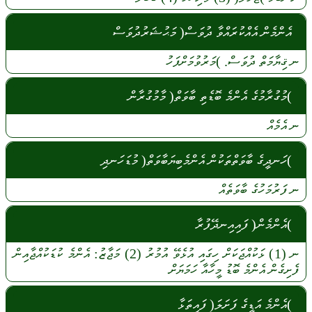
އެންމެން އެއްކުރައްވާ ދުވަސް( މަޙުޝަރުދުވަސް
ނ
ޤިޔާމަތް
ދުވަސް.
)މަރުވުމަށްފަހު
)މުގުރާމުގެ އެންމެ ބޮޑެތި ބާވަތް( މާމުގުރާން
ނ
އެމެއް
)ހަނދީގެ ބާވަތްތަކުން އެންމެބިޔަބާވަތް( މުޑަހަނދި
ނ
ފަރުމަހުގެ
ބާވަތެއް
)އެންމެން( ފައިއިނދޭފުރާ
ނ
(1)
ޅަކުއްޖަކަށް
ހިގައި
އުޅެވޭ
އުމުރު
(2)
މަޖާޒު:
އެންމެ
ކުޑަކުއްޖާއިން
ފެށިގެން
އެންމެ
ބޮޑު
މީހާއާ
ހަމަޔަށް
)އެންމެ އަޑީގެ ފަށަލަ( ފައިތަޅާ