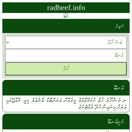
radheef.info
ރަދީފު
އެނބޫ
ނ
މަޝްހޫރު
ހުތް
ކުޑަމޭވާއެއް
މީގެއޮށް
ވަރަށްބޮޑު
ވާނެއެވެ
މިއީ
ރާއްޖޭގައި
ވަރަށް
ގިނައިން
ހެދޭ
އެއްޗެކެވެ
ކަށިއެނބޫ