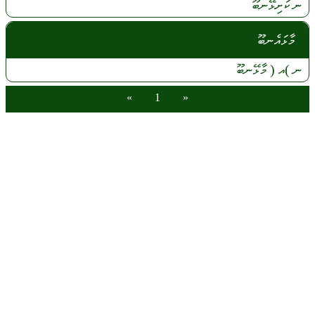
ނ
ކަށިޅޭނބޫ
މާޅައެނބޫ
ނ
)އ (
މާޅޭނބޫ
»
1
«