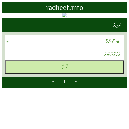
radheef.info
ރަދީފު
»
1
«