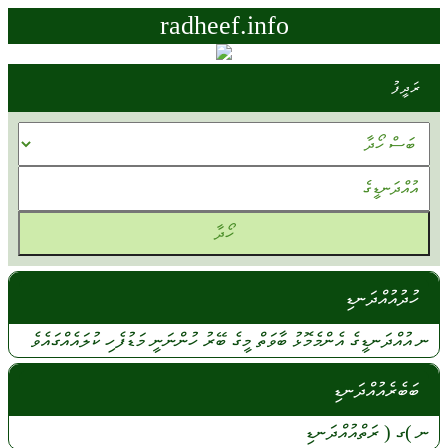
radheef.info
ރަދީފު
ހުދުއުއްދަނޑި
ނ
އުއްދަނޑީގެ
އެންމެމޮޅު
ބާވަތް
މީގެ
ބޭރު
ހުންނަނީ
މަޑުފެހި
ކުލައެއްގައެވެ
ބަބެރެއުއްދަނޑި
ނ
)ގ (
ރަތްއުއްދަނޑި