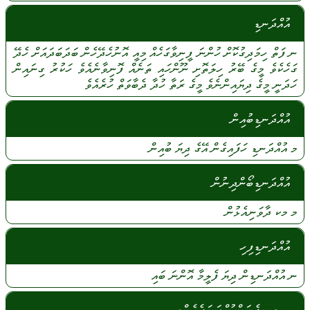
އުއްދަނޑި
ނ
ފަތް
ހިމަދިގުކޮށް
ހުންނަ
ފީނިވާގަހެއް
މިއީ
އޮނުހެދޭހެން
ބަދަބަދައަށް
ހެދޭ
ގަހެކެވެ
މީގެ
ބޭރު
ހިލަތޮށި
ނޫންހައި
ތަނެއް
ފޮނިވާނެއެވެ
ހަކުރު
ގިނައިން
ހަދަނީ
މީގެ
ދިޔައިންނެވެ
މީގެ
ރަތާ
ހުދާ
ދެބާވަތް
ހުރެއެވެ
އުއްދަނޑިބުއިން
މ
އުއްދަނޑި
ހަފައިގެން
އޭގެ
ދިޔަ
ބުއިން
އުއްދަނޑިބޯންދިނުން
މ
މކ
ދާވަނިއެޅުން
އުއްދަނޑިފިހި
ނ
އުއްދަނޑިން
ދިޔަ
ފެލީމާ
އޮންނަ
ބައި