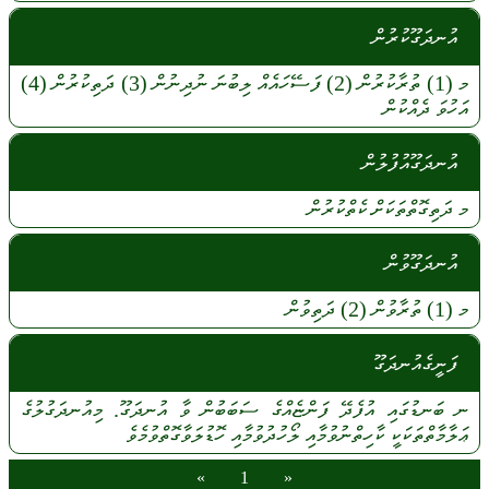
އުނދަގޫކުރުން
މ
(1)
ތުރާކުރުން
(2)
ފަސޭހައެއް
ލިބުނަ
ނުދިނުން
(3)
ދަތިކުރުން
(4)
އަހުވަ
ދެއްކުން
އުނދަގޫއުފުލުން
މ
ދަތިގޮތްތަކަށް
ކެތްކުރުން
އުނދަގޫވުން
މ
(1)
ތުރާވުން
(2)
ދަތިވުން
ފަނީގެއުނދަގޫ
ނ
ބަނޑުގައި
އުފެދޭ
ފަންޏެއްގެ
ސަބަބުން
ވާ
އުނދަގޫ.
މިއުނދަގުލުގެ
ޢަލާމާތްތަކަކީ
ކާހިތްނުވުމާއި
ލޯހުދުވުމާއި
ހޮޑުލަވާގޮތްވުމެވެ
»
1
«