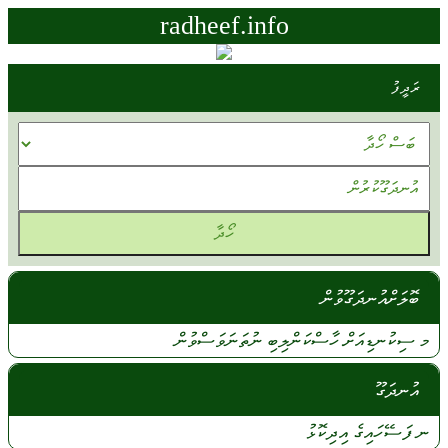
radheef.info
ރަދީފު
ބޮލަށްއުނދަގޫވުން
މ
ސިކުނޑިއަށް
ހާސްކަންލިބި
ނުތަނަވަސްވުން
އުނދަގޫ
ނ
ފަސޭހައިގެ
އިދިކޮޅު