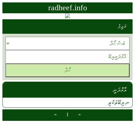
radheef.info
ރަދީފު
އާމްދަނީ
ނ
ލިބޭތަކެތި
»
1
«