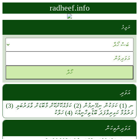
radheef.info
ރަދީފު
އަވަދި
ނ
(1)
ކަމަކުން
ނިމޭނިމުން
(2)
ކަމެއްކޮށްކޮށް
މާބޮޑަށް
ވާވަރުބަލި
(3)
މަރުވުމާ
ކައިރިވާފަދަ
ބޮޑެތިހާނީއްކަ
(4)
ހަލާކު
އަވަދިނެތިކަން