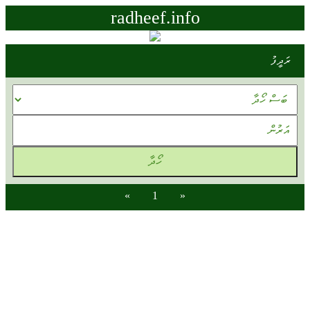
radheef.info
ރަދީފު
»
1
«