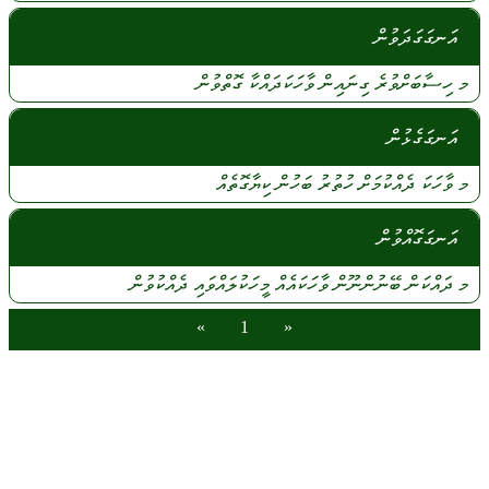
އަނގަގަދަވުން
މ
ހިސާބަށްވުރެ
ގިނައިން
ވާހަކަދައްކާ
ގޮތްވުން
އަނގަގެޅުން
މ
ވާހަކަ
ދެއްކުމަށް
ހުތުރު
ބަހުން
ކިޔާގޮތެއް
އަނގަގޮއްވުން
މ
ދައްކަން
ބޭނުންނޫން
ވާހަކައެއް
މީހަކުލައްވައި
ދެއްކުވުން
»
1
«