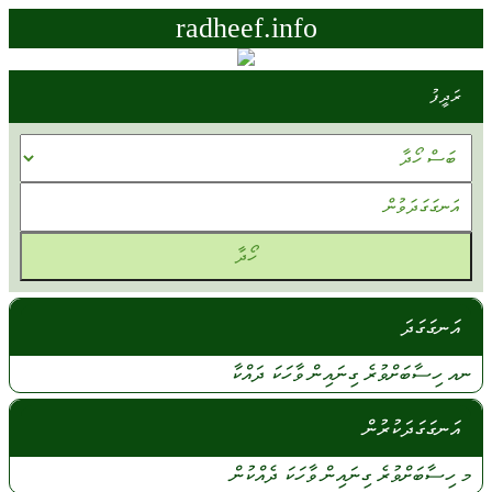
radheef.info
ރަދީފު
އަނގަގަދަ
ނއ
ހިސާބަށްވުރެ
ގިނައިން
ވާހަކަ
ދައްކާ
އަނގަގަދަކުރުން
މ
ހިސާބަށްވުރެ
ގިނައިން
ވާހަކަ
ދެއްކުން