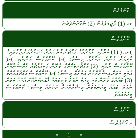
ކޮންމެހެން
ކއ
(1)
ލާޒިމުވެގެން
(2)
ނުކޮށްނުވެގެން
ކޮންމެވެސް
)ނއ
(
(1)
ކުރުމާއި
ނުކުރުމުގެ
މައްޗަށް
ކުރާ
އަމުރު
ގަދަކުރުމަށް
ޖުމުލައިގެ
ކުރިއަށް
ގެންނަ
އަކުރެއް
މިސާލު:
)ހ(
ކޮންމެވެސް
އަންނާތި
)ށ(
ކޮންމެވެސް
ނުދާތި
(2)
އެއްޗެހިތަކެއްގެ
ތެރޭން
ވަކިއެއްޗެއް
ޚާއްޞަނުކޮށް
އެކަތި
ކަމަށް
އިޝާރާތްކުރާ
އަކުރެއް
މިސާލު:
)ހ(
ކޮންމެވެސް
އެއްޗެއްދެއްވާ
(3)
ބައެއްގެ
ތެރޭން
ވަކި
މީހަކު
ނުވަތަ
ވަކިބަޔަކު
ޚާއްޞަނުކޮށް
އެކަކު
ކަމަށް
ނުވަތަ
ބައެއް
މީހުންކަމަށް
އިޝާރާތްކުރާ
އަކުރެއް
މިސާލު:
ކޮންމެވެސް
މީހަކުއައެވެ
ކޮންމެސް
އ
ކޮންމެވެސް
»
1
«