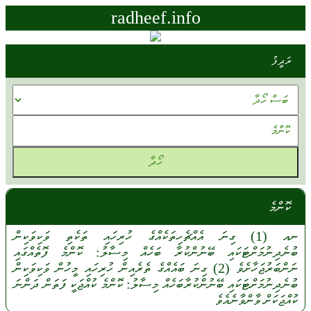
radheef.info
ރަދީފު
ކޮންމެ
ނއ
(1)
ގިނަ
އެއްޗެހިތަކެއްގެ
ހުރިހައި
ތަކެތި
ވަކިވަކިން
ބުނެދިނުމަށްޓަކައި
ބޭނުންކުރާ
ބަހެއް
މިސާލު:
ކޮންމެ
ފޮތެއްގައި
ނަންބަރުޖަހާށެވެ
(2)
ގިނަ
ބައެއްގެ
ތެރެއިން
ހުރިހައި
މީހުން
ވަކިވަކިން
ބުނެދިނުމަށްޓަކައި
ބޭނުންކުރާބަހެއް
މިސާލު:
ކޮންމެ
ކުއްޖަކީ
ފަތަން
ދަންނަ
ކުއްޖަކަށް
ވާންވާނެއެވެ