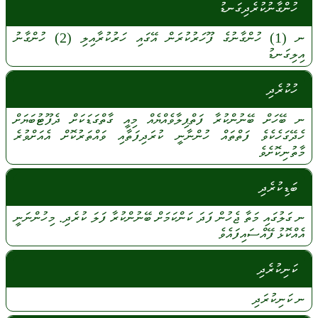
ހުންގާނުކުރެދިގަނޑު
ނ
(1)
ހުންގާނުގެ
ފޫހަރުކުރަން
އޭގައި
ހަރުކުރާއިލި
(2)
ހުންގާނު
އިލިގަނޑު
ހުކުރެދި
ނ
ބޭހަށް
ބޭނުންކުރާ
ފަތްޕިލާވެއްޔެއް
މިއީ
ގާތްގަޑަކަށް
ދެފޫޓުބަޔަށް
ހެދޭގަހެކެވެ
ފަތްތައް
ހުންނާނީ
ކުރަދިފަތާއި
ވައްތަރުކޮށް
އެއަށްވުރެ
މާތުނިކޮށެވެ
ބަޑިކުރެދި
ނ
ގަލުގައި
މަތާ
ޖެހުން
ފަދަ
ކަންކަމަށް
ބޭނުންކުރާ
ފަލަ
ކުރެދި.
މިހުންނަނީ
އެއްކޮޅު
ފޭއްސައިފައެވެ
ކަނިކުރެދި
ނ
ކަނިކުރަދި