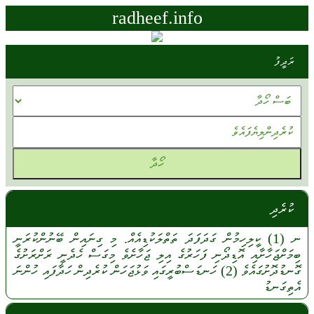
radheef.info
ރަދީފު
ކުރެދި
ނ
(1)
ކީލިހިމުން
ގަދަފަދަ
ތަތްލަކުޑިއެއް.
މި
ގިނައިން
ބޭނުންކުރަނީ
ބިމަށްޖަހާށާއި
އޮޑިދޯނި
ފަހަރުގެ
އިލި
ޖަހާށެވެ
މިގަސް
ހެދެނީ
ރަށްރަށުގެ
ގޮނޑުދޮށުގައެވެ
(2)
ހަނޑަސްބުރީގައި
ވަޅުޖަހަން
ކުރެދިން
ހަދާފައި
ހުންނަ
އެތިގަނޑު