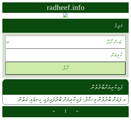
radheef.info
ރަދީފު
ފައިކުރިޔަށްބާރުލުން
މ
ފަޔަށް
ބާރުލުން
މިސާލު:
ފައިކުރިޔަށް
ބާރުލައިފައި
ހިނގައި
ގަތުން
»
1
«