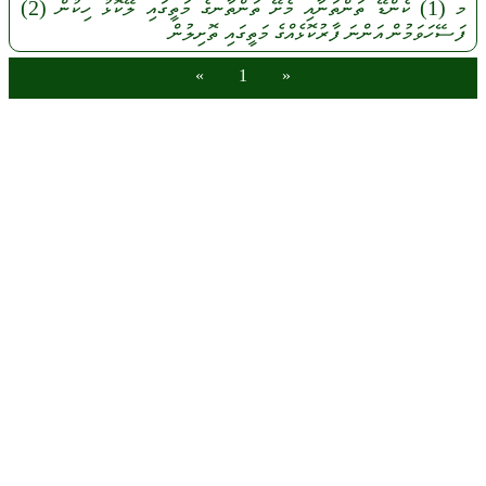
މ
(1)
ކެންޑޭ
ތަންތަނާއި
މެށޭ
ތަންތާނގެ
މަތީގައި
ލޭކޮޅު
ހިކުން
(2)
ފަސޭހަވަމުން
އަންނަ
ފާރުކޮޅެއްގެ
މަތީގައި
ތޮށިލުން
»
1
«