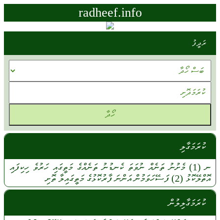
radheef.info
ރަދީފު
ކުރަމަގާލި
ނ
(1)
މެށުނު
ތަނެއް
ނުވަތަ
ކެނޑުނު
ތަނެއްގެ
މަތީގައި
ހަރުވެ
ހިކިފައި
އޮތްލޭކޮޅު
(2)
ފަސޭހަވަމުން
އަންނަ
ފާރުކޮޅުގެ
މަތީގައިލާ
ތޮށި
ކުރަމަގާލިލުން