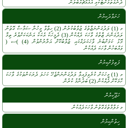
ދެނެގަތުމަށްޓަކައި
އެއެއްޗެއްބެލުން
ހަށަވާދަކިޔުން
މ
(1)
ލަދުގަންނަޒާތުގެ
ޒުވާބުކުރުން
(2)
ހިތާވާ
މީހުނާ
ސަމާސާ
ގޮތުން
ލަދުގަންނަ
ޒާތުގެ
ވާހަކަ
ދެއްކުން
(3)
ދެމީހަކު
އެކަކު
އަނެކަކަށްވުރެ
ތިމާ
މޮޅު
ކަމަށްބުނެ
ވާހަކަދައްކައި
ޒުވާބުކޮށް
އަރާރުންވުން
(4)
)ސ (
ވައްބަހުން
ވާހަކަ
ދެއްކުން
ފަތިފުށްކިޔުން
މ
(1)
މީހަކަށް
ކުރެވިފައިވާ
ލަދުގަންނަންޖެހޭ
ކަހަލަ
ދެރަކަންތަކުގެ
ވާހަކަ
ހާމަކޮށް
ދެއްކުން
(2)
ބަދުނާމު
ކުރުން
ހަޖޫކިޔުން
މ
މަލާމާތުގެގޮތުން
ވާހަކަދެއްކުން
ހިތުންކިޔުން