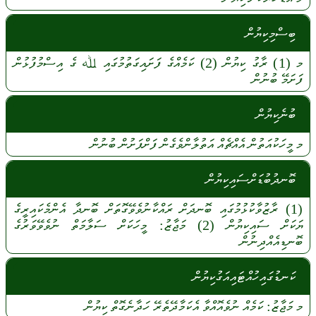
ބިސްމިކިޔުން
މ
(1)
ރާގު
ކިޔުން
(2)
ކަމެއްގެ
ފަށައިގަތުމުގައި
ﷲ
ގެ
އިސްމުފުޅުން
ފަށަމޭ
ބުނުން
ބުނެކިޔުން
މ
މީހަކުއަތުން
އެއްޗެއް
އަތުލާންވެގެން
ފަށްފަށުން
ބުނުން
ބޮނދުބުޑަށްސައިކިޔުން
(1)
ރާޒުވާކުޅުމުގައި
ބޮނދަށް
ރައްކާނުވެވޭގޮތަށް
ބޮނދާ
އެންމެކައިރީގެ
ޔަކަށް
ސައިކިޔުން
(2)
މަޖާޒު:
މީހަކަށް
ސަލާމަތް
ނުވެވޭވަރުގެ
ބޮނޑިއެއްދިނުން
ކަނޑުގައިހުއްޓައިއަގުކިޔުން
މ
މަޖާޒު:
ކަމެއް
ނުވެއޮއްވާ
އެކަމާދޭތެރޭ
ހަދާނެގޮތް
ކިޔުން