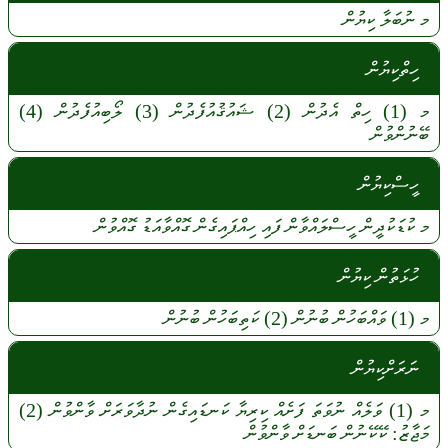
މ
ނުބަލާ
ކިޔުން
ހިތްކިޔުން
މ
(1)
ހިތް
އެދުން
(2)
ޝައުޤުއުފެދުން
(3)
ލޯބިއުފެދުން
(4)
ބޭނުންވުން
ހީސްކިޔުން
މ
ކުޑަކުދީން
ހީސްލައްވާން
ފައި
ހިއްޕައިގެން
ގޮއްވާއަޑު
ގޮއްވުން
ހުޅަތުން ކިޔުން
މ
(1)
ވައްބަހުން
ބުނުން
(2)
ކަތިބަހުން
ބުނުން
ނަރަށްކިޔުން
މ
(1)
ވަލެއް
ނުވަތަ
ފަށެއް
ކިރިޔާ
ކަނޑައިގެން
ނުދާވަރަށް
ވާންވުން
(2)
މަޖާޒު:
ކޭކޭނުން
ބަނޑަށް
ވާންވުން