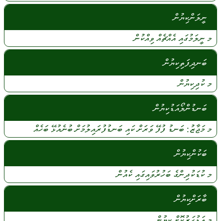
ނީލަންކިޔުން
މ
ނީލަމުގައި
އެއްޗެއް
ވިއްކުން
ބަނދިފަތިކިޔުން
މ
ކުދިކިޔުން
ބަނޑުންލޯއަޑުކިޔުން
މ
މަޖާޒު:
ބަނޑު
ފުފޭ
ވަރަށް
ކައި
ބަނޑުފުރައިލުމަށް
ބުނެއުޅޭ
ބަހެއް
ބަކުންކިޔުން
މ
ކުޑަކުދިންގެ
ބަހުރުވައިގައި
ކެއުން
ބާރަށްކިޔުން
މ
އަޑުހަރުކޮށް
ކިޔުން