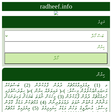
radheef.info
ރަދީފު
ކިޔުން
މ
(1)
ލިއެފައިވާއެއްޗެއް
ދުލުން
ފާޅުކުރުން
(2)
ބަސްތަކެއް
އަނގައިންއެކުލެވުން
މިސާލު:
)ހ(
ރައިވަރެއް
ކިޔުން
)ށ(
ހިތުދަސްވެފައި
ހުރިއެއްޗެއް
ދުލުން
ފާޅުކުރުން
(3)
މީހަކަށް
ނުވަތަ
ބަޔަކަށް
ވަކިތަނަކަށް
އަންނާން
އެންގުން
ނުވަތަ
ދަޢުވަތުދިނުން
(4)
އެއްޗަކުން
އަޑެއް
ގޮވުން
މިސާލު:
އުނދޯލީގެ
ވަހުން
އަޑެއް
ކިޔައިފިއެވެ
(5)
ލިޔެފައިވާ
އެއްޗެއް