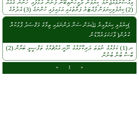
ވިއްސާރަވެއްޖެނަމަ
ކިޔަވަން
ދާމީހުންތިބޭން
ފަނުން
އަޅާފައި
ހުންނަ
ގެއެއް
(2)
ކިޔެވެލިކިޔަވަން
ފުއްޓަރު
ފަރާތުގައި
އަޅައިފައި
ހުންނަގެ
(3)
އެދުރުގެ
)ކިޔެވެލި ކިޔަވާއިރު ﷲއަށް ސަނާ ދަންނަވައި ތިމާގެ މަޤްޞަދު ފާޅުކުރާ
ކުރުން( ވާހަކަވަރުއޮޑުން
ނ
(1)
ކަމެއްގެ
ނުވަތަ
ދަރިކޮޅެއްގެ
ނޫނީ
އެއްޗެއްގެ
ތަފްޞީލީ
ބަޔާން
(2)
ބާސާ
ބުނާ
ބުނުން
»
1
«