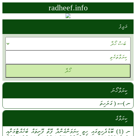
radheef.info
ރަދީފު
ކިޔަވާހޯނަ
ނ
)ސ (
ގަރަހިތަ
ކިޔަވާގެ
ނ
(1)
ބޮޑުދެހިތީގައި
ހިތީ
ކިޔަވަންގެންދާ
ފޮތް
ފޮށިތައް
ބެހެއްޓުމަށާއި