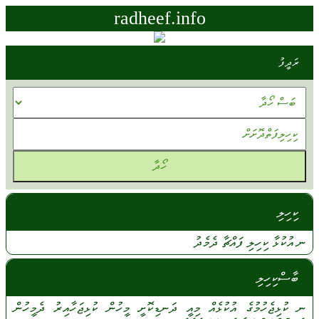
radheef.info
ރަދީފު
ކިހިލި
ނ
އުކުޅާ
ކިހިލި
ފައްޗާ
ދެމެދު
ބާސްކިހިލި
ނ
ކުޅިޖެހުމުގެ
އުކުޅެއް
މިއީ
ދަނޑިކޮށީ
މީހުން
ކުޅިޖަހާއިރު
ދެމީހުން