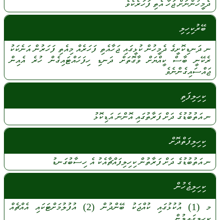
ދެމީހުންނަށް
ޖަހާ
އެތި
ފަހަރެކެވެ
ބޭރުކިހިލި
ނ
ދަނޑިކޮށީގެ
ދެމީހުން
ކުޅީގައި
ޖަހާއެތި
ފަހަރެއް
މިއެތި
ފަހަރުން
އަނެކަކު
ރެކޭނީ
ބާސް
ކީއްޔަށް
ވާގޮތަށް
ދަނޑި
ހިފަހައްޓައިގެން
ހުރެ
އެއިން
ޖައްސައިގެންނެވެ
ކިހިލިފަތި
ނ
އަތުބުޑުގެ
ދަށް
ފަރާތުގައި
އޮންނަ
އަޑިކޮޅު
ކިހިލިފަތްދޮށް
ނ
އަތުބުޑުގެ
ދަށް
ފަރާތުން
ކިހިލިފައްޗާއެކު
އެ
ހިސާބުގަނޑު
ކިހިލިޖެހުން
މ
(1)
އުކުޅުގައި
ކުއްޖަކު
ބޭންދުން
(2)
އުފުލުމަށްޓަކައި
އެއްޗެއް
ކިހިލީގައިލުން