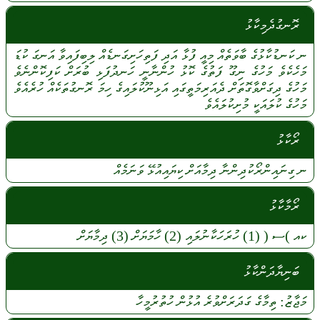
ރޮނގުދެމިކާޅު
ނ
ކަނޑުކާޅުގެ
ބާވަތެއް
މިއީ
ފުޅާ
އަދި
ފަތިހަށިގަނޑެއް
ލިބިފައިވާ
އަނގަ
ކުޑަ
މަހެކެވެ
މަހުގެ
ނިގޫ
ފަތުގެ
ކޮޅު
ހުންނާނީ
ހަނދުފަޅި
ބުރަށް
ކަފިކޮންނެވެ
މަހުގެ
ދިގަށްވާގޮތަށް
ދެއަރިމަތީގައި
އަޅިނޫކުލައިގެ
ހިމަ
ރޮނގުތަކެއް
ހުރެއެވެ
މަހުގެ
ކުލައަކީ
މުށިކުލައެވެ
ރޯކާޅު
ނ
ގިނައިންރޯކުދިންނާ
ދިމާއަށް
ކިޔައިއުޅޭ
ވަނަމެއް
ރޯމާކާޅު
ކއ
)ސ (
(1)
ހުރަހަކާނުލައި
(2)
ހާމަޔަށް
(3)
ދިމާޔަށް
ބަނިޔާދަންކާޅު
މަޖާޒު:
ތިމާގެ
ގަދަރަށްވުރެ
އުޅުން
ހުތުރުމީހާ