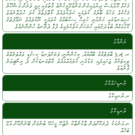
މަހެއް
މޫދުމަސް
ދިރުވައިގެން
ގެންގުޅޭމީހުންގެ
ގާތުގައި
މިއީ
ވަރަށް
މަޝްހޫރު
މަހެކެވެ
މަހުގެ
ބޮލުގެ
ކުލައަކީ
ކަލުކުލައެވެ
ކޯތާފަތުގެ
ކުލަ
ހުދުވާނެއެވެ
ހަށިގަނޑުގައި
ހަންހުރި
ހުރިހާ
ހިސާބެއްގެ
ކުލައަކީ
ނޫކުލައެވެ
ނަގޫފަތުގެ
ކޮޅުގައްޔާ
ބުޑުދަށުގައި
ހުރަހަށް
ކަލުކުލައިގެ
ފުޅާ
ދެރޮނގު
ހުންނާނެއެވެ
ރަންކާޅު
ނ
)މ.(
ބާވަތެއްގެ
ބޮއްޔެއް.
މިހުންނާނީ
ވަރަށްފަނޑު
ކިސުޑި
ވައްތަރެއްގެ
ތިކިތަކެއް
ޖަހައިފައި
މަޑުމުށި
ކުލައެއްގައެވެ
ގާތްގަނޑަކަށް
ދެ
އިންޗިވަރު
ވާނެއެވެ
ރުނޑިހައްކާޅު
ނ
ރުނޑިކާޅު
ރުނޑިކާޅު
ނ
އަނެކަކު
ދެރަކޮށްލަން
ތާކުންތާކު
ނުޖެހޭ
މީހެކޭ
ބުނުމަށް
ބޭނުންކޮށް
އުޅޭ
ބަހެއް