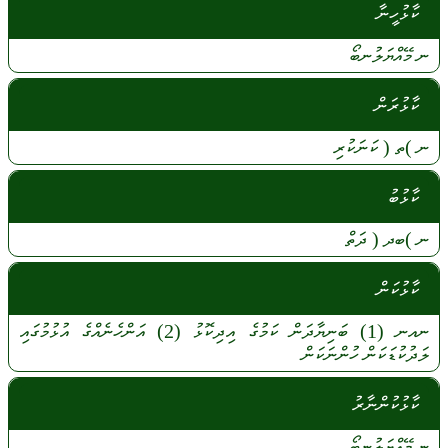
ކާޅުހީނާ
ނ
މޭއްޔަލުނބޯ
ކާޅުރަން
ނ
)ތ (
ކަނަކުރި
ކާޅުބު
ނ
)ބދ (
ދަތް
ކާޅުކަން
ނއނ
(1)
ބަނިޔާދަން
ކަމުގެ
އިދިކޮޅު
(2)
އަންހެނެއްގެ
އުޅުމުގައި
ލަދުކުޑަކަން
ހުންނަކަން
ކާޅުކުންނާރު
ނ
މޭއްޔަލުނބޯ