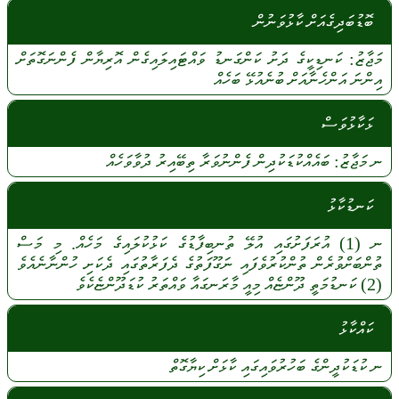
ބޮޑުބަދިގެއަށް ކާޅުވަނުން
މަޖާޒު:
ކަނޑިކީގެ
ދަށު
ކަންގަނޑު
ވައްޓައިލައިގެން
އޮރިޔާން
ފެންނަގޮތަށް
އިންނަ
އަންހެނާއަށް
ބުނެއުޅޭ
ބަހެއް
ޅަކާޅުވަސް
ނ
މަޖާޒު:
ބައެއްކުޑަކުދިން
ފެންނުވަރާ
ތިބޭއިރު
ދުވާވަހެއް
ކަނޑުކާޅު
ނ
(1)
އުރަފަށުގައި
އުލޭ
ތުނބިފާޑުގެ
ކަޅުކުލައިގެ
މަހެއް.
މި
މަސް
ތުންބަށްވުރެން
ތުންކުރުވެފައި
ނަގޫފަތުގެ
ދެފަރާތުގައި
ދެކަށި
ހުންނާނެއެވެ
(2)
ކަނޑުމަތީ
ދޫންޏެއް
މިއީ
މާރަނގައާ
ވައްތަރު
ކުޑަދޫންޏެކެވެ
ކައްކާޅު
ނ
ކުޑަކުދީންގެ
ބަހުރުވައިގައި
ކާޅަށް
ކިޔާގޮތް