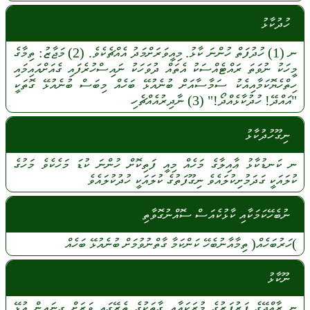
ހުދުކާޅު
ނ
(1)
ހުދުފަތް
ހުންނަ
ކާޅު.
މިއީވަރަށްމަދު
އެއްޗެކެވެ.
(2)
މަޖާޒު:
ތިމާގެ
މީހަކު
ނުވަތަ
ރައްޓެއްސަކު
އެތައް
ދުވަހަކު
ނައިސްހުރެފައި
ގެއަށްއައިމައި
ހިތްހެޔޮކަމާއިއެކު
ސަމާސާއަށް
ބުނެއުޅޭ
ބަހެއް
މިބަސް
ބުނެއުޅޭ
ގޮތަކީ
"އައްދޭ!
ހުދުކާޅެއްދޯ!"
(3)
ނާދިރުއެއްޗެހި
ނިގޫހުދުކާޅު
ނ
ކަނޑުކާޅު
ޢާއިލާގެ
މަހެއް
މިއީ
ފަތިކޮށް
ހުންނަ
ކުޑަ
މަހެކެވެ
މަހުގެ
ކުލައަކީ
ގަދަމުށިކުލައެވެ
ނިގޫފަތުގެ
ކުލައަކީ
ހުދުކުލައެވެ
ނުބެހޭކަމަކާއި ކާޅުކެއަސް ސޮއްނުގޮވާތި
)ހަރުބަހެއް(
ތިމާއާނުބެހޭ
ކަންކަމާ
ގާތްނުވުމަށް
ބުނެއުޅޭ
ބަހެއް
ނޫކާޅު
ނ
ރާއްޖޭގެ
ފަރުފަރުގެ
މުރަކައާއި
ގާތަކުގެ
ތެރޭގައި
ވަރަށް
ގިނައިން
އުޅޭ