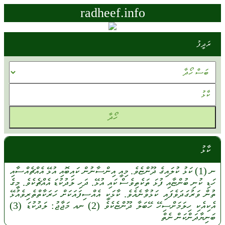
radheef.info
ރަދީފު
ކާޅު
ނ
(1)
ކަޅު
ކުލައިގެ
ދޫންޏެވެ.
މިއީ
އިންސާނުން
ކައިބޮއި
އުޅޭ
އެއްޗެއްސާއި
ހަޑި
ކުނި
ބުންޏާއި
ފުޅަ
ތަކެތިވެސް
ކައި
އުޅޭ.
ދަހި
ލަދުކުޑަ
އެއްޗެކެވެ.
މީގެ
ތުން
ވަރުގަދަވެފައި
ކަޅުވާނެއެވެ.
ކާޅަކީ
އެއްސިފައަކަށް
ހަރަކާތްތެރިވެއުޅޭ
އެކިއެކި
ހިލަމަށްސިހޭ
ހޭބަލާ
ދޫންޏެކެވެ
(2)
ނއ
މަޖާޖު:
ލަދުކުޑަ
(3)
ބަނިޔާދަންކަން
ނެތް