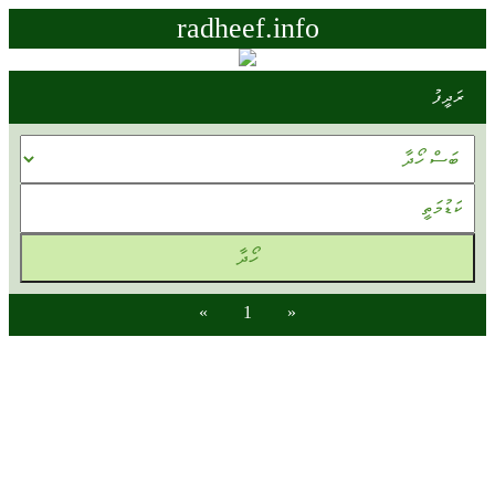
radheef.info
ރަދީފު
»
1
«