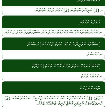
މަރަކަށްކަމެއްވުން
މ
(1)
ބަލިޙާލު
ބޮޑުވުން
(2)
ކަމެއް
ދަމެއް
ބޮޑުވުން
މަރުފުރުނުކަމެއް
ނ
ބޭނުން
ބޮޑުވެގެންގޮސް
އެކަމެއްވުމުން
ފުރާނަ
ސަލާމަތްވުމާ
އެއްފަދަ
ކަމެއް
)ސުވާލެއް އުފެދިދާނެ ކަމެއް ނުވަތަ ވާހަކައެއް( މަސްއަލަ
ނ
މައްސަލަ
)ކަމެއް ކުރުމަށް ނުވަތަ ވުމަށް އޮންނަ ވަގުތު( މުވާލާތް
ނ
ކަމެއްގެ
ވަގުތު
ދޫކަމެއްނުޖެހޭނެ
މަޖާޒު:
(1)
އެއްކަމަކަށްވުރެ
ބޮޑު
އަނެއްކަމެއް
ޖެހުނީމާ
ބުނެއުޅޭ
ބަހެއް
(2)
އުނދަގޫކަމަކާ
ކުރިމަތިލާންޖެހުނީމާ
ބުނެއުޅޭ
ބަހެއް