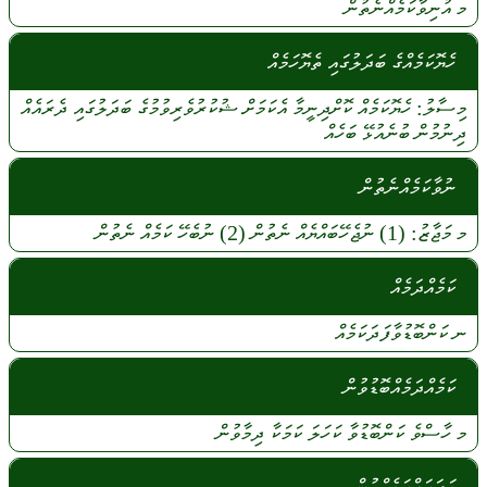
މ
އުނިވާކަމެއްނެތުން
ހެޔޮކަމެއްގެ ބަދަލުގައި ތެޔޮހަމެއް
މިސާލު:
ހެޔޮކަމެއް
ކޮށްދިނީމާ
އެކަމަށް
ޝުކުރުވެރިވުމުގެ
ބަދަލުގައި
ދެރައެއް
ދިނުމުން
ބުނެއުޅޭ
ބަހެއް
ނުވާކަމެއްނެތުން
މ
މަޖާޒު:
(1)
ނުޖެހޭބައްޔެއް
ނެތުން
(2)
ނުބެހޭ
ކަމެއް
ނެތުން
ކަމެއްދަމެއް
ނ
ކަންބޮޑުވާފަދަކަމެއް
ކަމެއްދަމެއްބޮޑުވުން
މ
ހާސްވެ
ކަންބޮޑުވާ
ކަހަލަ
ކަމަކާ
ދިމާވުން