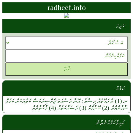
radheef.info
ރަދީފު
ކަމެއް
ނ
(1)
ދެރަގޮތެއް
މިސާލު:
އޭނާ
މަސްއަލަ
ޖެއްސިޔަކަސް
ކަލެއަކަށް
ކަމެއް
ނުވާނެއެވެ
(2)
ބޭނުމެއް
(3)
މަސައްކަތެއް
(4)
މުހުތާދެއް
ހައިވާކަމެއްނެތުން