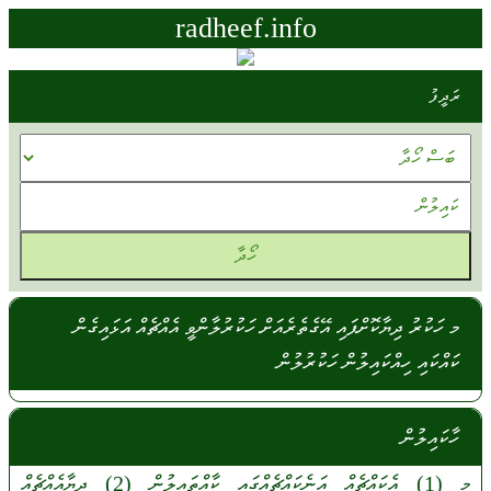
radheef.info
ރަދީފު
މ ހަކުރު ދިޔާކޮށްފައި އޭގެތެރެއަށް ހަކުރުލާންވީ އެއްޗެއް އަޅައިގެން
ކައްކައި ހިއްކައިލުން ހަކުރުލުން
ހާކައިލުން
މ
(1)
އެކައްޗެއް
އަނެކައްޗެއްގައި
ކާއްތައިލުން
(2)
ދިޔާއެއްޗެއް