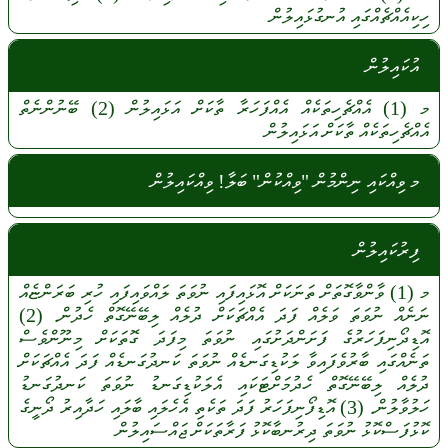
ހިކިއެއްޗެއްގައި
އުނގުޅައިލުން
އުކައިލުން
މ
(1)
އެއްޗެހިތަކެއް
އެއްފަހަރާ
ތާކަށް
އަޅައިލުން
(2)
ބޭނުންނެތް
އެއްޗެހިތަކެއް
ތާކަށް
އަޅައިލުން
މ ވިއްކައި ނިންމުން "ވިއްކުން" ބަލާ! ވިއްކައިލުން
ފިރުކައިލުން
މ
(1)
ވާންވާގޮތަށް
ތަނަކަށް
އޮޅައިފައި
ނުވަތަ
ލައްވައިފައި
ހުރި
ބަރަންޏެއް
ނަނެއް
ނުވަތަ
ވަލެއް
ފަދަ
އެއްޗަކަށް
ދުލެއް
ލިބޭނޭގޮތް
ހެދުން.
(2)
އޮޑިދޯނިފަހަރުގެ
ފަށަންދަށުގައި
ނުވަތަ
މިފަދަ
ގޮތަކަށް
މިނޫންވެސް
ތަނެއްގައި
ބާރުވެފައިވާ
ލަކުޑިގަނޑެއް
ނުވަތަ
ކަނދުގަނޑެއް
ފަދަ
އެއްޗަކަށް
ދުލެއް
ލިބޭނޭގޮތް
ހެދުމަށްޓަކައި
އެލަކުޑިގަނޑު
ނުވަތަ
ކަނދުގަނޑު
ހަލުވާލުން.
(3)
އޮޑިފޯނިފަހަރު
ފަދަ
ތަކެތި
އެހެލައި
ބާލައި
ހަދާއިރު
ދޯނީގެ
ކޮޅުފަސްކޮޅު
ނުވަތަ
ދިރުނބާކޮޅު
ފަރާތަކަށް
ޖައްސައިލުން