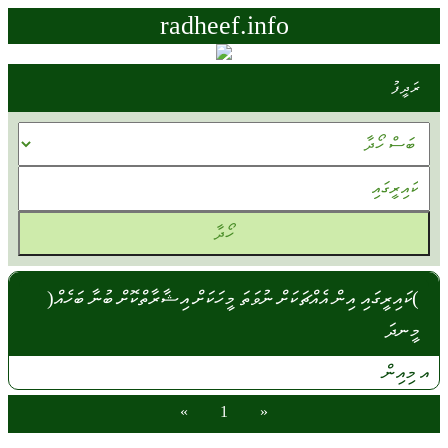
radheef.info
ރަދީފު
)ކައިރީގައި އިން އެއްޗަކަށް ނުވަތަ މީހަކަށް އިޝާރާތްކޮށް ބުނާ ބަހެއް(
މީނދަ
އ
މިއިން
»
1
«