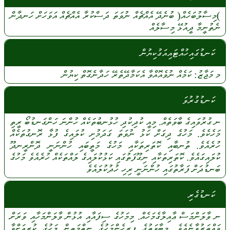
)މިސާލުބަހެއް(
ބުނެދޭ
އެއްޗެއް
ނުވަތަ
ދަސްކުރާ
އެއްޗެއް
އަވަހަށް
ހަނދާން
ނެތުނީމާ
ދީއުޅޭ
މިސާލެއް
ކަނޑުގައިހުއްޓައިއަގުކިޔުން
މ
މަޖާޒު:
ކަމެއް
ނުވެއޮއްވާ
އެކަމާދޭތެރޭ
ހަދާނެގޮތް
ކިޔުން
ކަނޑުގުރުވަ
ނ
ގުރުވައިގެ
ބާވަތެއް.
މިއީ
ކުދިކުދި
ހުޅުނބުތަކެއް
ހުންނަ
ހަންގަނޑުބޯ
ރީތި
މަހެކެވެ.
މަހުގެ
ދިގަށް
ކަޅު
ނުވަތަ
ގަދަމުށި
ކުލައިގެ
ފުޅާ
ރޮނގުތަކެއް
ހުރެއެވެ.
ތުނބާއި
ކޮތަރިތަކާއި
މަހުގެ
މަތީބައި
ހުންނަނީ
ދޮންރީނދޫ
ކުލައިގައެވެ.
ކޮތަރިތަކާއި
ނިގޫފަތުގައި
ކަޅުކުލައިގެ
ލައްތަކެއް
ހުރެއެވެ
މަހުގެ
ބަނޑުދަށް
ފަރާތުގައި
ހުންނަނީ
ރިހި
ހުދުކުލައެވެ
ކަނޑުގެރި
ނ
ވާލަންމަސް
ޢާއިލާގެމަހެއް.
މިމަހުގެ
ސިފައާއި
އުޅުން
ވާލަންމަހާއި
ވަރަށް
ވައްތަރުވާނެއެވެ.
މިބާވަތުގެ
ފިރިހެންމަހުގެ
ނިތްމަތިން
މަހުގެ
ކުރިއަށްވާ