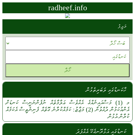
radheef.info
ރަދީފު
ހާކަނޑުގައި ލަބަރިތެޅުން
މ
(1)
މަސްއައިނެއްގެ
އެއްވެސް
ޢަލާމާތެއް
ނުފެންނަނީސް
ކަނޑަށް
އެންއުކަމުން
ދުއްވުން
(2)
މަޖާޒު:
ކަމެއްކުރާނެ
ގޮތެއް
ފެނިނެތީސް
އެކަމެއް
ކުރާން
އުޅުން
ކަނޑުގައި އަޅާރޮނގެކޭ އެއްފަދަ