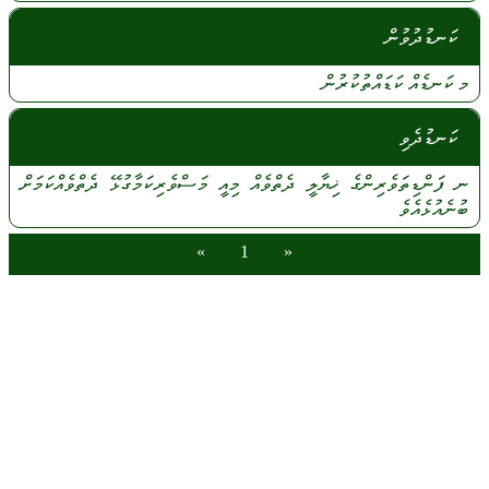
ކަނޑުދުވުން
މ
ކަނޑެއް
ކަޑައްތުކުރުން
ކަނޑުދެވި
ނ
ފަންޑިތަވެރިންގެ
ޚިޔާލީ
ދެތްވެއް
މިއީ
މަސްވެރިކަމާގުޅޭ
ދެތްވެއްކަމަށް
ބުނެއުޅެއެވެ
»
1
«