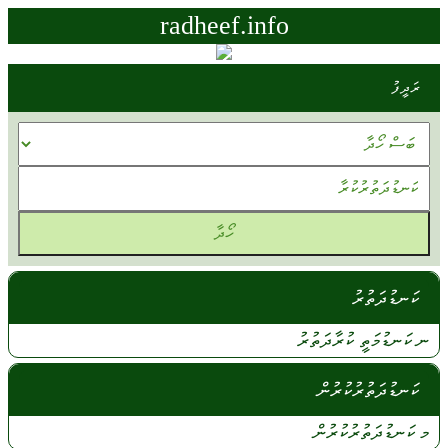
radheef.info
ރަދީފު
ކަނޑުދަތުރު
ނ
ކަނޑުމަތީ
ކުރާދަތުރު
ކަނޑުދަތުރުކުރުން
މ
ކަނޑުދަތުރުކުރުން