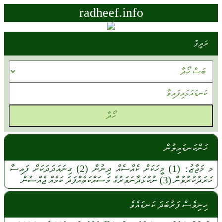
radheef.info
ރަދީފު
ހަންކަނޑައިލުން
މ
މަޖާޒު:
(1)
މީހަކަށް
ކެއްސެއް
ދިނުން
(2)
ގިނައަދަދަކަށް
ފައިސާ
ޚަރަދުކުރުވުން
(3)
ނުކުޅަދާނަވަރުގެ
މަސައްކަތެއްފަދަ
ކަމެއް
ޖެއްސުން
ހިނިވެސް ފަރުބަދަ ކަނޑައެވެ