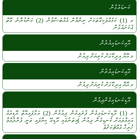
ކަނޑައެޅުން
މ
(1)
ކަމެއްވަކިގޮތަކަށް
ނިންމާން
އެއްބަސްވުން
(2)
ކަންކުރާނެ
ގޮތް
އެކަށައެޅުން
އޮއިކަނޑައިއެރުން
މ
އޮޔާ
އިދިކޮޅަށް
ކުރިޔަށް
ދިއުން
އޮއިކަނޑައިއެރުން
މ
އޮޔާ
އިދިކޮޅަށް
ކުރިޔަށް
ދިއުން
އޮޑިކަނޑައިގެންދިއުން
މ
(1)
އޮޑިކަނޑައިގެން
ފުރައިގެން
ދިއުމުން
(2)
އަޅާފައިއޮތް
އޮޑިއެއް
އަމިއްލައަށް
ކެނޑިގެން
ދިއުން
)މިތަނުގައި
އޮޑިއޭ
ކިޔާފައި
ވަނީ
ފުރާދުއްވާ
ހުރިހާ
އެއްޗަކަށެވެ