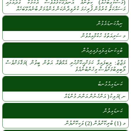
(މުސްކުޅިބަހެއް)
ކިތަންމެ
އުނދަގޫކަމެއްވެސް
އެކަމަކާ
ގަދައަޅައި
މަސައްކަތް
ކުރުމުން
ފުރިހަމަ
ކުރެވިދާނެކަން
އެންގުމަށް
ބުނެއުޅޭބަހެއް
ނިޔާކަނޑައެޅުން
މ
ސަރިއަތުގެ
ހުކުމްއިއްވުން
ބުޅިކަނޑައިލައިފައިދިއުން
މަޖާޒު:
ލިބިފައިވާ
ކަމަށްހީކޮށްހުރި
އެއްޗެއް
އަތުން
ބީވުން
)މަޤާމަށްވެސް
ލޯބިލިބުމަށްވެސް
މިހެންބުނެއެވެ
ކަނޑައިއުޅުނބު
ނ
)މަލިކު(
އަންހެނުން
އަންނަ
މުންޑެއް
ކަނޑައިލުން
މ
(1)
ބުރިކޮށްލުން
(2)
ވަކިކޮށްލުން