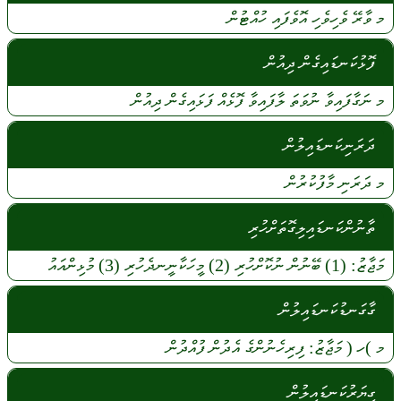
މ
ވާރޭ
ވެހިވެހި
އޮވެފައި
ހުއްޓުން
ފޮޅުކަނޑައިގެން ދިއުން
މ
ނަގާފައިވާ
ނުވަތަ
ލާފައިވާ
ފޮޅެއް
ފަޅައިގެން
ދިއުން
ދަރަނިކަނޑައިލުން
މ
ދަރަނި
މާފުކުރުން
ތާނުންކަނޑައިލިގޮތަށްހުރި
މަޖާޒު:
(1)
ބޭނުން
ނުކޮށްހުރި
(2)
މީހަކާނީނދެހުރި
(3)
މުޅިންއައު
ގާގަނޑުކަނޑައިލުން
މ
)ހ (
މަޖާޒު:
ފިރިހެނުންގެ
އެދުން
ފުއްދުން
ގިޔަރުކަނޑައިލުން