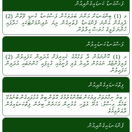
ފަސްގަނޑު ކަނޑައިގެންދިއުން
މ
(1)
ބިންގަނޑަށް
އަންނަ
ބަދަލަކުން
ފަސްގަނޑު
ކެނޑި
ފޭވުން
(2)
ދެމިގެން
އަންނަ
ފެންގަނޑު
ފެތުރިގެން
ދިޔަ
ނުދިނުމަށްޓަކައި
ހަދާފައި
ހުންނަ
ވެލީގެ
ހުރަސް
ގިރާލުން
ފަސްގަނޑުކަނޑައިލުން
މ
(1)
ކޮންނަމުން
ދާ
ވަޅެއްގެ
ކައިރިފަށް
އުދަލިން
ކަފައިލުން
(2)
ވެލިފުންޏެއް
ނަގަމުން
ދާއިރު
ވެލި
ފުނީގައި
ގުޅިފައި
ހުންނަބައި
އުދަލިން
ކަފައިލުން
ފިތްކަނޑައިގެންދިއުން
މ
ބިރު
ނިހާޔަތަށް
ދިޔަކަން
ބަޔާންކުރުމުގެ
ގޮތުން
ބިރާ
ގުޅުވައިގެން
ބުނެއުޅޭ
ބަހެއް
މިސާލު:
އެރޭ
އެޖެހި
ގުގުރިން
އަހަރެން
ބިރުން
ފިތްކަނޑައިގެން
ދާވަރުވިއެވެ
ފެންކަނޑައިގެންދިއުން