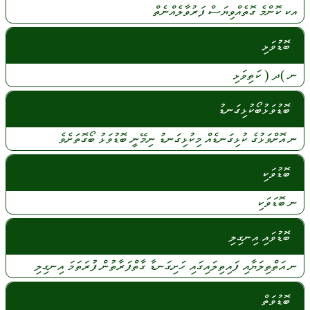
އކ
ކޮންމެ
ގޮތެއްވިޔަސް
ފަރުވާލެއްނެތް
ބޮޑުވަޅި
ނ
)ދ (
ކަތިވަޅި
ބޮޑުވަޅުބޯކުޅިގަނޑު
ނ
އޮށްވަޅުގެ
ކުޅިގަނޑެއް
މިކުޅިގަނޑު
ނިމޭނީ
ބޮޑުވަޅު
ބޯގޮތަށެވެ
ބޮޑުވަކި
ނ
ބޮޑަވަކި
ބޮޑުވައި އިނގިލި
ނ
އަތްތިލަޔާއި
ފައިތިލައިގައި
ހަށިގަނޑާ
ގާތްފަރާތުން
ފުރަތަމަ
އިނގިލި
ބޮޑުވަތް