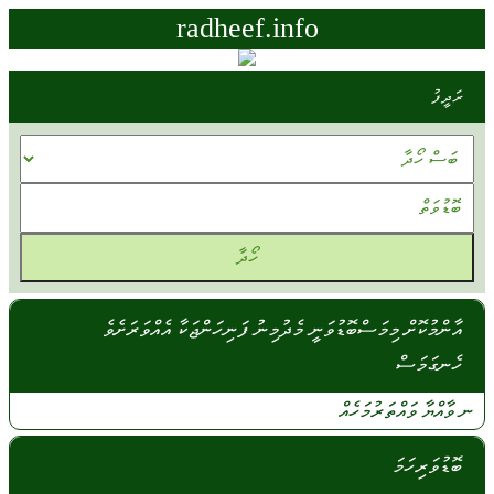
radheef.info
ރަދީފު
އާންމުކޮށް މިމަސްބޮޑުވަނީ މެދުމިނު ފަނިހަންޖަކާ އެއްވަރަށެވެ
ހެނގަމަސް
ނ
ވާއްޔާ
ވައްތަރުމަހެއް
ބޮޑުވަރިހަމަ