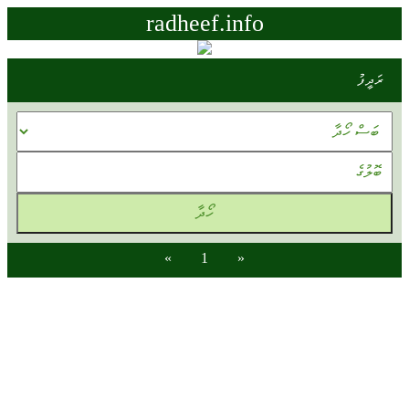
radheef.info
ރަދީފު
»
1
«