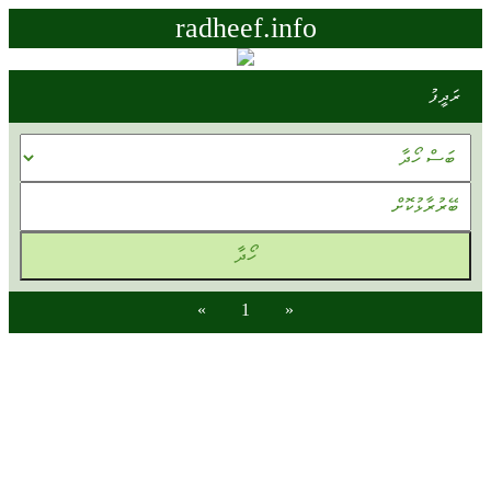
radheef.info
ރަދީފު
»
1
«