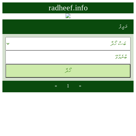
radheef.info
ރަދީފު
»
1
«