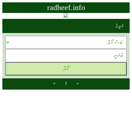
radheef.info
ރަދީފު
»
1
«