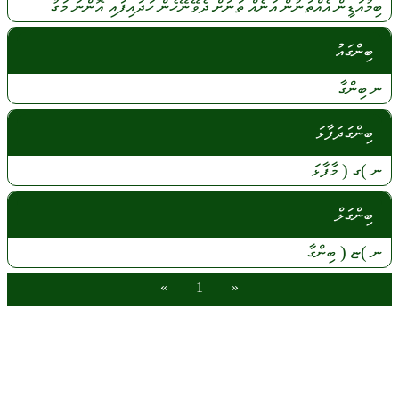
ބިމުއަޑީން
އެއްތަނުން
އަނެއް
ތަނަށް
ދެވޭނޭހެން
ހަދައިފައި
އޮންނަ
މަގު
ބިންގައު
ނ
ބިންގާ
ބިންގަދަފާޅަ
ނ
)ގ (
މާފާޅަ
ބިންގަލް
ނ
)ޏ (
ބިންގާ
»
1
«