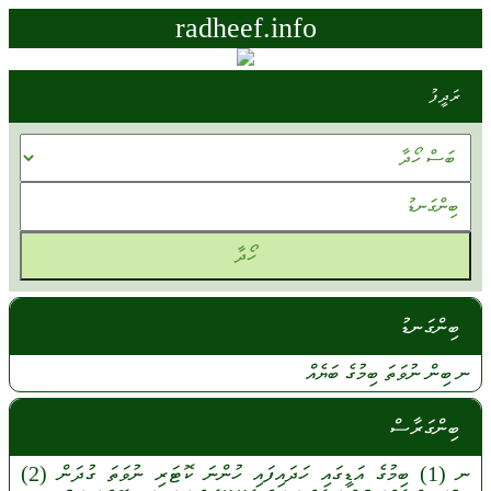
radheef.info
ރަދީފު
ބިންގަނޑު
ނ
ބިން
ނުވަތަ
ބިމުގެ
ބަޔެއް
ބިންގަރާސް
ނ
(1)
ބިމުގެ
އަޑީގައި
ހަދައިފައި
ހުންނަ
ކޮޓަރި
ނުވަތަ
ގުދަން
(2)