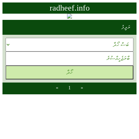
radheef.info
ރަދީފު
»
1
«