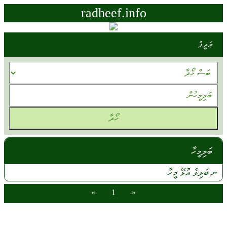
radheef.info
ރަދީފު
ބަލިމީހާ
ނ
ބަލިވެ
އުޅޭ
މީހާ
»
1
«