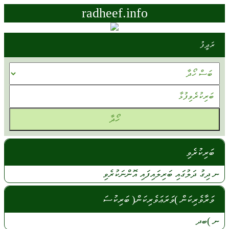
radheef.info
ރަދީފު
ބަރިކުރެވި
ނ
ދިގު
ދަލުގައި
ބަރިލައިފައި
އޮންނަކުރެވި
ވަރާވެރިކަން )ވަރަޢަވެރިކަން( ބަރިކުސަ
ނ
)ބދ