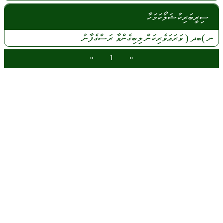
ސިރީބަރިކުޝަލޯކަމަހާ
ނ
)ބދ (
ވަރަޢަވެރިކަން
ލިބިގެންވާ
ރަސްގެފާނު
»
1
«