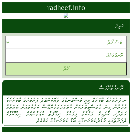
radheef.info
ރަދީފު
ރޮނގުތެޔޮމަސް
ނ
ފަރުމަހުގެ
ބާވަތެއް
މިއީ
މަސްގަނޑުގެ
ތެޔޮކަންގަދަ
ފަރުމަހުގެ
ބާވަތެކެވެ
އުމުރުން
ގިނަ
ދުވަސްވީވަރަކަށް
ކުލަގަދަވަމުންގޮސް
ކަޅުކުލައަށް
ބަދަލުވާ
ގަދަމުށި
ކުލައިގެ
މަހެކެވެ
މިމަހުގެ
ނިގޫފަތް
ކުޑަވާނެއެވެ
ނިގޫކޮޅުގެ
ދެފަރާތުގައި
ކުޑަދެކުރަގަނޑާއި
ބޮޑު
ކުރަގަނޑެއް
ހުރެއެވެ