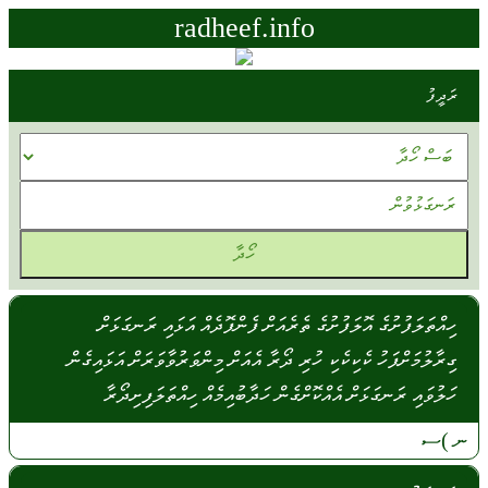
radheef.info
ރަދީފު
ހިއްތަލަފުށުގެ އޮލަފުށުގެ ތެރެއަށް ފެންފޮދެއް އަޅައި ރަނގަޅަށް
ގިރާލުމަށްފަހު ކެކިކެކި ހުރި ދޯރާ އެއަށް މިންވަރުވާވަރަށް އަޅައިގެން
ހަލުވައި ރަނގަޅަށް އެއްކޮށްގެން ހަދާބުއިމެއް ހިއްތަލަފިށިދޯރާ
ނ
)ސ