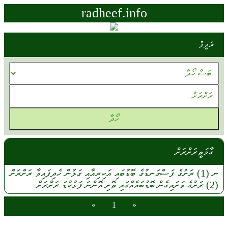
radheef.info
ރަދީފު
ގާމަތީރަށްރަށް
ނ
(1)
ރަށުގެ
ފަސްގަނޑުގެ
ބޮޑުބައި
އަކިރިއާއި
ގަލުން
ހެދިފައިވާ
ރަށްރަށް
(2)
ރަށުގެ
ވަށައިގެން
ބޮޑުބައެއްގައި
ތޮށި
އޮންނަ
ފަޅުކުޑަ
ރަށްރަށް
»
1
«