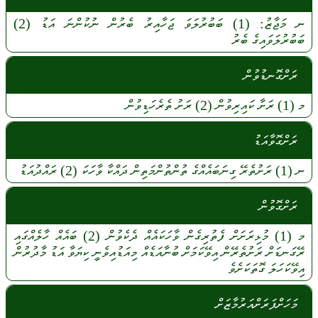
ނ
މަޖާޒު:
(1)
ބަބުރުލަވަ
ޖަހާއިރު
ބެރުން
ނުކުންނަ
އަޑު
(2)
ބަބުރުލަވައިގެ
ބެރު
ރަށްގޮނޑުވުން
މ
(1)
ރަށާ
ކައިރިވުން
(2)
ރަށު
ތެރެހަޑިވުން
ރަށްގޮވާއަޑު
ނ
(1)
ރަށުތެރޭ
ގިނަބައެއްގެ
ތުންތުންމަތިން
ދައްކާ
ވާހަކަ
(2)
ރައްދުއަޑު
ރަށްގޮވުން
މ
(1)
މުޅިރަށަށް
ފެތުރިގެން
ވާހަކައެއް
ދެކެވުން
(2)
ބައެއް
ހާލެއްގައި
ރޭގަނޑަށް
ރަށުތެރޭން
އިވޭކަމަށް
ބުނާއަޑެއް
މިއަޑުއިވެނީ
ކިޔަވާ
އަޑު
މާދުރުން
އިވޭކަހަލަ
ގޮތަކަށެވެ
މަހަށްފަރަށްއަރުމާޒަށް