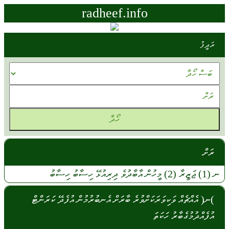
radheef.info
ރަދީފު
ރަށް
ނ
(1)
ޖަޒީރާ
(2)
މީހުން
އާބާދުވެ
ދިރިއުޅޭ
ހިސާބު
ހިސާބު
)ނ( އެއްޗެއް ވަކިވަރަކަށްވުރެ ބާރަށް އެނބުރުމުން އުފެދޭ ކަރަންޓް
އުފެއްދުމުގެބާރު ހަކަތަ