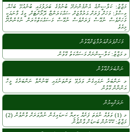
މަޖާޒު:
ކަލާސީންގެ
އެންމެންނަށޭ
ބުނުމުގެ
ބަދަލުގައި
ބުނެއުޅޭ
ބަހެއް.
މިސާލު:
މަހަށް
ފަރަށް
އަރުމާޒަށް
ސައްކަރަންޏާ
ދޮރޯށްޓަށް.
މީގެ
މާނައަކީ
މަހަށްވެސް
ނުގޮސް
ފަރަށްވެސް
ނުގޮސް
މަސައްކަތްކުރަން
ނުކުންނާށޭ
މިއެވެ
މަހަށްފަރަށްއަރުމާޒަށްގޮވުން
މ
މަޖާޒު:
ކަލާސީންނަށް
މަސައްކަތު
ގޮވުން
ނަންބަރަށްގޮވުން
މ
ނަންބަރު
ނަގައިގެން
ވަދެވޭ
ތަންތަނުގައި
ބޭނުންވާ
ނަންބަރުގެ
މީހާ
އަންނާން
ގޮވުން
ނަރަށްކިޔުން
މ
(1)
ވަލެއް
ނުވަތަ
ފަށެއް
ކިރިޔާ
ކަނޑައިގެން
ނުދާވަރަށް
ވާންވުން
(2)
މަޖާޒު:
ކޭކޭނުން
ބަނޑަށް
ވާންވުން