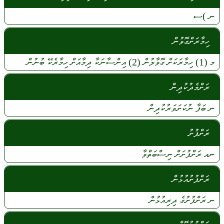
ނ
)ސ
ހިމާރަށްގޮވުން
މ
(1)
ހިމާރަކަށް
ގޮވާލުން
(2)
އިންސާނަކާ
ދިމާއަށް
ހިމާރެކޭ
ބުނުން
ރަށްމެދުކުދިން
ނ
ބަފާ
ނުކަށަވަރުކުދިން
ރަށްފުށު
ނއ
ރަށްފުށަށް
ނިސްބަތްވާ
ރަށްފުށުއުޅުން
ނ
ރަށްފުށުގެ
ދިރިއުޅުން