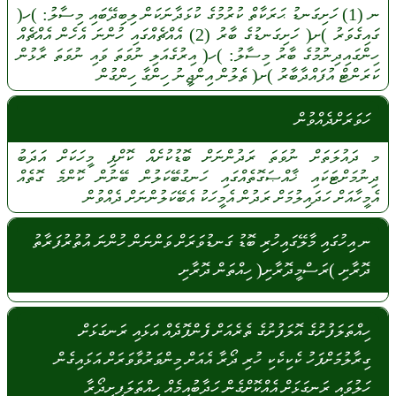
ނ
(1)
ހަށިގަނޑު
ޙަރަކާތް
ކުރުމުގެ
ކުޅަދާނަކަން
ލިބިދޭބައި
މިސާލު:
)ހ(
ގައިގެވަރު
)ށ(
ހަށިގަނޑުގެ
ބާރު
(2)
އެއްޗެއްގައި
ހުންނަ
އެހެން
އެއްޗެއް
ހިންގައިދިނުމުގެ
ބާރު
މިސާލު:
)ހ(
އިރުގެއަލި
ނުވަތަ
ވައި
ނުވަތަ
ރާޅުން
ކަރަންޓް
އުފައްދާބާރު
)ށ(
ތެލުން
އިންޖީނު
ހިންގާ
ހިންގުން
ހަވަރަށްދެއްވުން
މ
ދައުލަތަށް
ނުވަތަ
ރަދުންނަށް
ބޮޑުކުށެއް
ކޮށްފި
މީހަކަށް
އަދަބު
ދިނުމަށްޓަކައި
ޚާއްޞަގޮތެއްގައި
ހަނގުބޭކަލުން
ބޭނުން
ކޮންމެ
ގޮތެއް
އެމީހާއަށް
ހަދައިލުމަށް
ރަދުން
އެމީހަކު
އެބޭކަލުންނަށް
ދެއްވުން
ނ އިހުގައި މާލޭގައިހުރި ބޮޑު ގަނޑުވަރަށް ވަންނަން ހުންނަ އުތުރުފަރާތު
ދޮރާށި )ރަސްމީދޮރާށި( ހިއްތަން ދޮރާށި
ހިއްތަލަފުށުގެ އޮލަފުށުގެ ތެރެއަށް ފެންފޮދެއް އަޅައި ރަނގަޅަށް
ގިރާލުމަށްފަހު ކެކިކެކި ހުރި ދޯރާ އެއަށް މިންވަރުވާވަރަށް އަޅައިގެން
ހަލުވައި ރަނގަޅަށް އެއްކޮށްގެން ހަދާބުއިމެއް ހިއްތަލަފިށިދޯރާ