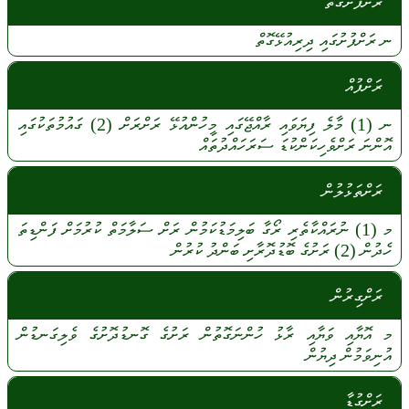
ރަށްފުށުގޮތް
ނ
ރަށްފުށުގައި
ދިރިއުޅޭގޮތް
ރަށްފުއް
ނ
(1)
މާލެ
ފިޔަވައި
ރާއްޖޭގައި
މީހުންއުޅޭ
ރަށްރަށް
(2)
ގައުމުތަކުގައި
އޮންނަ
ރަށްވެހިކަންކުޑަ
ސަރަހައްދުތައް
ރަށްތަޅުލުން
މ
(1)
ނުރައްކާތެރި
ރޯގާ
ބަލިމަޑުކަމުން
ރަށް
ސަލާމަތް
ކުރުމަށް
ފަންޑިތަ
ހެދުން
(2)
ރަށުގެ
ބޮޑުދޮރާށި
ބަންދު
ކުރުން
ރަށްގިރުން
މ
އޮޔާއި
ވަޔާއި
ރާޅު
ހުންނަގޮތުން
ރަށުގެ
ގޮނޑުދޮށުގެ
ވެލިގަނޑުން
އުނިވަމުން
ދިޔުން
ރަށްގުޑާ