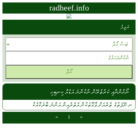
radheef.info
ރަދީފު
ނޯށުންނާއި ކަރުތެރޭން ނުކުންނަ އަޑެއް ކިނބިހި
ނ
ނޭފަތުގެ
ތެރެއަށް
ވާގޮތަކުން
އެތެރެއިން
އަންނަ
ބާރަކާއެކު
»
1
«