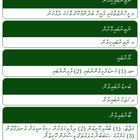
ނެތިނުބައިކިއުން
މ
މީހާނެތްތާގައި
އެމީހާ
ބަދުނާމުކޮށް
ވާހަކަ
ދެއްކުން
ނެތިނުބައިމޮށުން
މ
ނެތިނުބައިކިއުން
ރޯނުބައި
ނއ
(1)
ކަނޑައެޅިގެންނުބައި
(2)
މުޅިންނުބައި
ބަނޑުނުބައިވުން
މ
ހަޖަމުނުބައިވުން
ބޯނުބައިވުން
މަޖާޒު:
(1)
ބުއްދިކޮށިވުން
(2)
ދިމާވިކަމަކުން
ސިކުނޑިއަށް
އުނދަގޫވުން
(3)
ކަމެއްގެ
ސަބަބުން
އެވަގުތަށް
ވިސްނުން
ކޮށިވުން