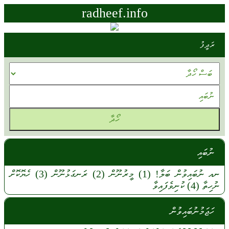
radheef.info
ރަދީފު
ނުބައި
ނއ
ނުބައިވުން
ބަލާ!
(1)
މީރުނޫން
(2)
ރަނގަޅުނޫން
(3)
ހެޔޮކޮށް
ނުހިތާ
(4)
ކުނިވެފައިވާ
ހަޖަމުނުބައިވުން