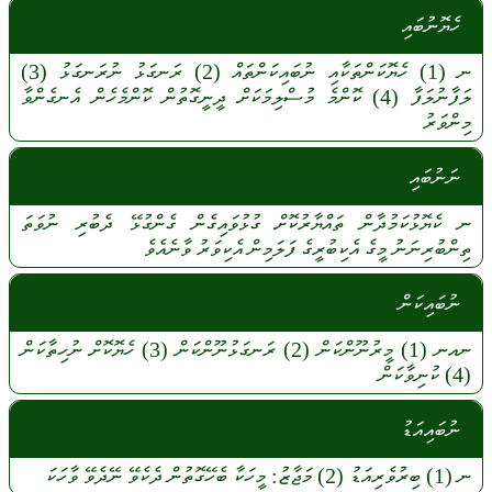
ހެޔޮނުބައި
ނ
(1)
ހެޔޮކަންތަކާއި
ނުބައިކަންތައް
(2)
ރަނގަޅު
ނުރަނގަޅު
(3)
ލަފާނުލަފާ
(4)
ކޮންމެ
މުސްލިމަކަށް
ދީނީގޮތުން
ކޮންމެހެން
އެނގެންވާ
މިންވަރު
ނަނުބައި
ނ
ކެޔޮޅުކަމުދާން
ތައްޔާރުކޮށް
ގުޅުވައިގެން
ގެންގުޅޭ
ދެބުރި
ނުވަތަ
ތިންބުރިނަނު
މީގެ
އެކިބުރީގެ
ފަލަމިން
އެކިވަރު
ވާނެއެވެ
ނުބައިކަން
ނއނ
(1)
މީރުނޫންކަން
(2)
ރަނގަޅުނޫންކަން
(3)
ހެޔޮކޮށް
ނުހިތާކަން
(4)
ކުނިވާކަން
ނުބައިއަޑު
ނ
(1)
ބިރުވެރިއަޑު
(2)
މަޖާޒު:
މީހަކާ
ބެހޭގޮތުން
ދެކެވޭ
ނޭދެވޭ
ވާހަކަ