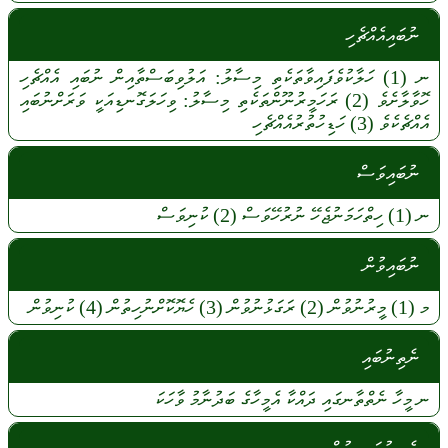
ނުބައިއެއްޗެހި
ނ
(1)
ހަލާކުވެފައިވާތަކެތި
މިސާލު:
އަލުވިބަސްތާއިން
ނުބައި
އެއްޗެހި
ހޮވާލާށެވެ
(2)
ރަހަމީރުނޫންތަކެތި
މިސާލު:
ވިހަލަގޮނޑިއަކީ
ވަރަށްނުބައި
އެއްޗެކެވެ
(3)
ހަޑިހުތުރުއެއްޗެހި
ނުބައިވަސް
ނ
(1)
ހިތްހަމަނުޖެހޭ
ނުރުހޭވަސް
(2)
ކުނިވަސް
ނުބައިވުން
މ
(1)
މީރުނުވުން
(2)
ރަގަޅުނުވުން
(3)
ހެޔޮކޮށްނުހިތުން
(4)
ކުނިވުން
ނެތިނުބައި
ނ
މީހާ
ނެތްތާނގައި
ދައްކާ
އެމީހާގެ
ބަދުނާމު
ވާހަކަ