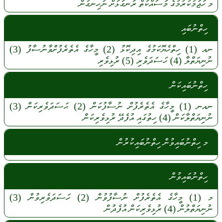
މ
ހަޖަމުކުރުމުގެ
މަސައްކަތް
ރަނގަޅަށް
ނުހިނގުން
ހިތްނުބައި
ނއ
(1)
ހިތްހެޔޮކަމުގެ
އިދިކޮޅު
(2)
މީހާގެ
އެތެރެފުށްވާނުސާފު
(3)
ނުނިޔަތްލާ
(4)
ހަސަދަވެރި
(5)
ރުޅިވެރި
ހިތްނުބައިކަން
ނއނ
(1)
މީހާގެ
އެތެރެފުށް
ނުސާފުކަން
(2)
ޙަސަދަވެރިކަން
(3)
ނުނިޔަތްލާކަން
(4)
ހިތުގައި
އުފެދޭ
ރުޅިވެރިކަން
މ ހިތްނުބައިވުން ހިތްނުބައިކުރުން
ހިތްނުބައިވުން
މ
(1)
މީހާގެ
އެތެރެފުށް
ނުސާފުވުން
(2)
ހަސަދަވެރިވުން
(3)
ނުނިޔަތްލުން
(4)
ރުޅިވެރިކަން
އުފެދުން