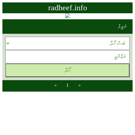
radheef.info
ރަދީފު
»
1
«