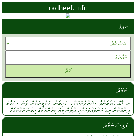
radheef.info
ރަދީފު
ނަމާދު
ނ
ޚާއްޞަވެގެންވާ
ޝަރުޠުތަކަކާއި
ލައިގެން
ތަކުބީރަކުން
ފެށޭ
ސަލާމު
ދިނުމަކުން
ނިމޭ
ކަންތައްތަކަކާއި
ދުލުން
ކިޔޭ
ކިޔުންތަކެއް
ހިމެނޭ
އަޅުކަމެއް
ފަތިސް ނަމާދު