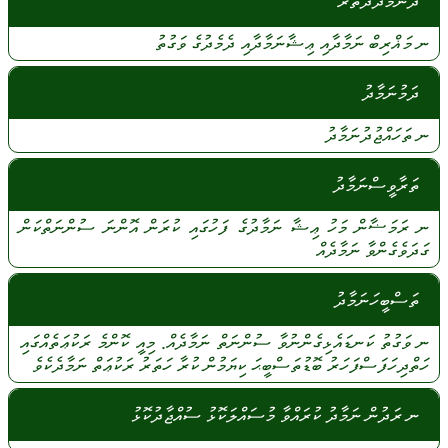
ދެނަމާދުދޭތެރެ
ނ
މަޣްރިބް
ނަމާދާއި
ޢިޝާނަމާދާއި
ދެމެދުގެ
ވަގުތު
ދަމުނަމާދު
ނ
ތަހައްޖުދުނަމާދު
ތަރާވީސްނަމާދު
ނ
ރަމަޟާން
މަހު
ޢިޝާ
ނަމާދުގެ
ފަހުގައި
ކުރަން
އޮންނަ
ސުންނަތްކަން
ގަދަވެގެންވާ
ނަމާދެއް
ތަސްބީހަނަމާދު
ނ
ވަގުތު
ކަނޑައެޅިގެންނުވާ
ސުންނަތް
ނަމާދެއް.
މިއީ
ކޮންމެ
ރަކުޢަތެއްގައި
ހަތްދިހަފަސްފަހަރު
ބޮޑުތަސްބީޙަ
ކިޔަމުން
ކުރާ
ހަތަރު
ރަކުޢަތް
ނަމާދެކެވެ
ނ ރަދުން ނަމާދު ކުރައްވާ މުސައްލަކޮޅު ސުއްޖާދުކޮޅު