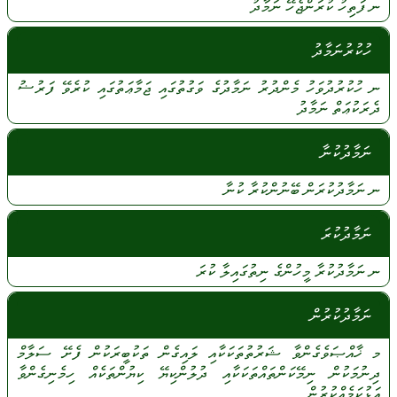
ނ
ފަތިހު
ކުރަންޖެހޭ
ނަމާދު
ހުކުރުނަމާދު
ނ
ހުކުރުދުވަހު
މެންދުރު
ނަމާދުގެ
ވަގުތުގައި
ޖަމާޢަތުގައި
ކުރެވޭ
ފަރުޟު
ދެރަކުޢަތް
ނަމާދު
ނަމާދުކުނާ
ނ
ނަމާދުކުރަން
ބޭނުންކުރާ
ކުނާ
ނަމާދުކުރަ
ނ
ނަމާދުކުރާ
މީހުންގެ
ނިތުގައިލާ
ކުރަ
ނަމާދުކުރުން
މ
ޚާއްޞަވެގެންވާ
ޝަރުތުތަކަކާއި
ލައިގެން
ތަކުބީރަކުން
ފެށޭ
ސަލާމް
ދިނުމަކުން
ނިމޭކަންތައްތަކަކާއި
ދުލުންކިޔޭ
ކިޔުންތަކެއް
ހިމެނިގެންވާ
އަޅުކަމެއްކުރުން