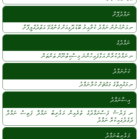
ނަމާދުފޮށާ
ނ
އަންހެނުން
ނަމާދު
ކުރާއިރު
ބޮޑުދޮޅިއަށް
ގެންގުޅޭ
އަތްދުއްލީފޮށާ
ނަމާދުގެ
ނ
ނަމާދުކުރާން
އަޅާފައިހުންނަ
މިސްކިތްނޫން
ތަންތަން
ކަށުނަމާދު
ނ
މައްޔިތާގެ
މައްޗަށް
ކުރާނަމާދު
އިސާނަމާދު
ނ
ފަރުޟު
ފަސްނަމާދުގެ
ތެރެއިން
މަޣުރިބު
ނަމާދާ
ފަތިސް
ނަމާދާ
ދެމެދުގައިކުރާ
ނަމާދު
މަޣުރިބުނަމާދު