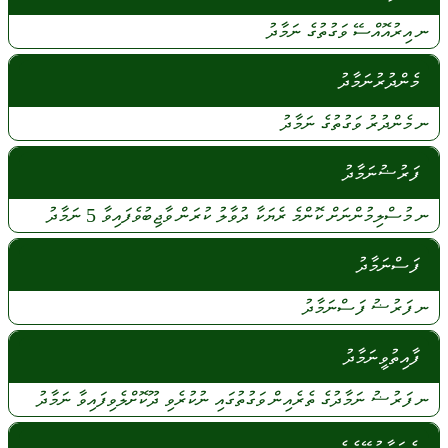
ނ
އިރުއޮއްސޭ
ވަގުތުގެ
ނަމާދު
މެންދުރުނަމާދު
ނ
މެންދުރު
ވަގުތުގެ
ނަމާދު
ފަރުޟުނަމާދު
ނ
މުސްލިމުންނަށް
ކޮންމެ
ރެޔަކާ
ދުވާލު
ކުރަން
ވާޖިބުވެފައިވާ
5
ނަމާދު
ފަސްނަމާދު
ނ
ފަރުޟު
ފަސްނަމާދު
ފާއިތުވީނަމާދު
ނ
ފަރުޟު
ނަމާދުގެ
ތެރެއިން
ވަގުތުގައި
ނުކުރެވި
ދޫކޮށްލެވިފައިވާ
ނަމާދު