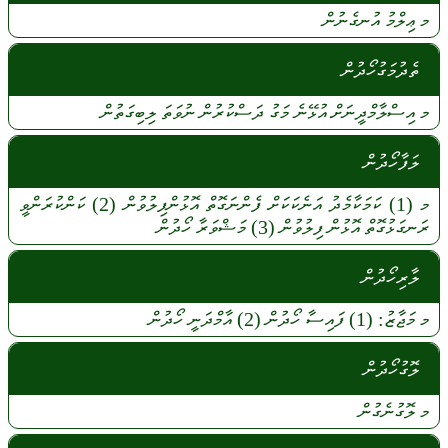
މ
ޢިލްމު
އުނގެނުން
ތެދުމަގުހޯދުން
މ
އިސްލާމްދީނަށް
އުޅޭނެ
މަގު
ދަސްކުރުން
ނުވަތަ
ލިބިގަތުން
ލަފާހޯދުން
މ
(1)
ކަމަކާމެދު
އަނެކަކަށް
ފެންނަގޮތް
އޮޅުންފިލުވުން
(2)
ކަންކުރަންވީ
ރަނގަޅުގޮތް
އޮޅުން
ފިލުވުން
(3)
މަޝްވަރާ
ހޯދުން
ލާރިހޯދުން
މ
މަޖާޒު:
(1)
ފައިސާ
ހޯދުން
(2)
އާމްދަނީ
ހޯދުން
ލޮގުހޯދުން
މ
ލޮގުނެގުން