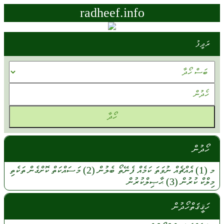
radheef.info
ރަދީފު
ހޯދުން
މ
(1)
އެއްޗެއް
ނުވަތަ
ކަމެއް
ފެނޭތޯ
ބެލުން
(2)
މަސައްކަތް
ކޮށްގެން
ތަކެތި
މިލްކް
ކުރުން
(3)
ޙާޞިލްކުރުން
ހަޤީޤަތްހޯދުން