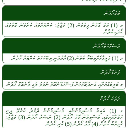
މަގުހޯދުން
މ
(1)
މަގު
އޮޅުން
ފިލުވުން
(2)
މަޖާޒު:
ކަންތައްތައް
ކުރެވޭނެ
ގޮތްތައް
ހޯދައިބެލުން
މަސައްކަތްހޯދުން
މ
(1)
ވަޒީފާއެއްލިބޭތޯ
ބެލުން
(2)
އާމްދަނީ
ލިބޭކަހަލަ
ކަންތައް
ހޯދުން
ފަރުވާހޯދުން
މ
ބަލިބައްޔަށާއި
އުނދަގޫތަކަށް
ފަސޭހަވާނޭގޮތް
ނުވަތަ
ލުއި
ވާނެގޮތް
ހޯދުން
ފަތަހަ ހޯދުން
މ
(1)
ޣައިރު
މުސްލިމުންނާއި
މުސްލިމުންނާ
ދެމެދު
ކުރެވޭ
ދީނީ
ހަގުރާމައިގައި
މުސްލިމުން
މޮޅު
ހޯދުން
(2)
ނަޞްރު
ހޯދުން
(3)
މަޖާޒު:
ކާމިޔާބު
ހޯދުން
(4)
މޮޅު
ހޯދުން
(5)
ކުރި
ހޯދުން