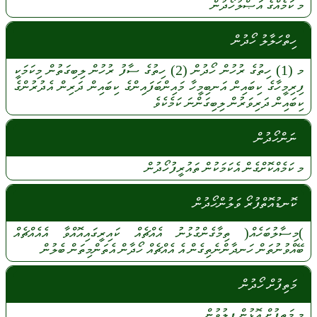
މ
ކަމެއްގެ
އަޞްލުހޯދުން
ހިތްހަލާލު ހޯދުން
މ
(1)
ހިތުގެ
ރުހުން
ހޯދުން
(2)
ހިތުގެ
ސާފު
ރުހުން
ލިބިގަތުން
މިކަމަކީ
ފިރިމީހާގެ
ކިބައިން
އަނބިމީހާ
މައިންބަފައިންގެ
ކިބައިން
ދަރިން
އެދުރުންގެ
ކިބައިން
ދަރިވަރުން
ލިބިގަންނަ
ކަމެކެވެ
ނަންހޯދުން
މ
ކަމެއްކޮށްގެން
އެކަމަކުން
ތައުރީފުހޯދުން
ކޮނޑުއޮތްފުރޯ ވަލުންހޯދުން
)މިސާލުބަހެއް(
ތިމާގެންގުޅުނު
އެއްޗެއް
ކައިރީގައިއޮއްވާ
އެއެއްޗެއް
ބޭއްވުނުތަން
ހަނދާންނެތިގެން
އެ
އެއްޗެއް
ހޯދާން
އެތަންމިތަން
ބެލުން
މަތިފުށް ހޯދުން
މ
މަތިފުށް
އޮޅުން
ފިލުވުން