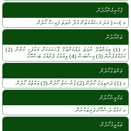
ފުކުރިގެންހޯދުން
މ
)ސ (
ގަދަ
މަސައްކަތުން
މުދާ
ނުވަތަ
ފައިސާ
ހޯދުން
ތަންހޯދުން
މ
(1)
ލިޔަންއުޅޭ
ނުވަތަ
ދައްކަންއުޅޭ
ވާހަކައަކަށް
މަގުފަހި
ކުރުން
(2)
ކަމެއްގެފެށުން
(3)
އިސްބަސް
(4)
ލިޔުމުގެ
ފެށުމުގެ
ބަސްކޮޅު
ތަންވަޅުހޯދުން
މ
(1)
ދަނޑިވަޅު
ހޯދުން
(2)
ފުރުޞަތު
ހޯދުން
(3)
ވަގުތެއް
ހޯދުން
ތަމްރީނުހޯދުން
މ
ކަމެއް
ދަސްކޮށް
ފަރިތަކުރުން
ތަޢުލީމުހޯދުން