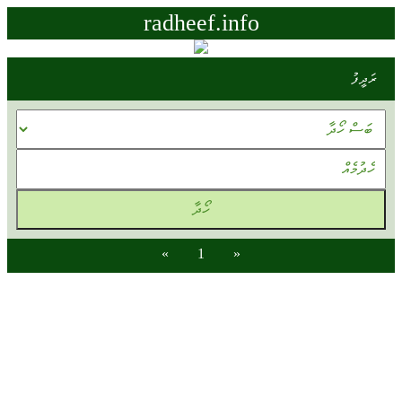
radheef.info
ރަދީފު
»
1
«