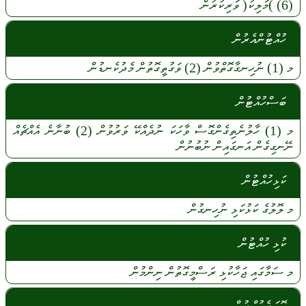
(6)
)މަލިކު(
ވަރިކުރުން
ހުއްޓުންއެރުން
މ
(1)
ނުހިނގާގޮތްވުން
(2)
ވަގުތީގޮތުން
މެދުކެނޑުން
ބަސްހުއްޓުން
މ
(1)
ހާލުނެތިގެންގޮސް
ވާހަކަ
ނުދެއްކޭ
ވަރުވުން
(2)
ބުނާނެ
އެއްޗެއް
ނޭނގިގެން
އަނގައިން
ނުބުނުން
ކަޅިހުއްޓުން
މ
ލޮލުގެ
ކަޅުކަޅި
ނުހިނގުން
ކުޅި ހުއްޓުން
މ
ސަމާގައި
ޖަހާކުޅި
ރަސްމީގޮތުން
ނިންމުން