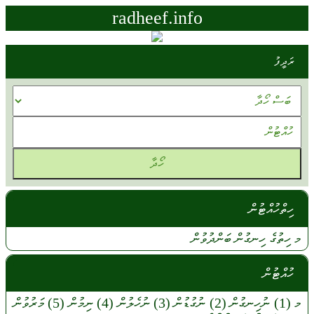
radheef.info
ރަދީފު
ހިތްހުއްޓުން
މ
ހިތުގެ
ހިނގުން
ބަންދުވުން
ހުއްޓުން
މ
(1)
ނުހިނގުން
(2)
ނުގުޑުން
(3)
ނުހެލުން
(4)
ނިމުން
(5)
މަރުވުން