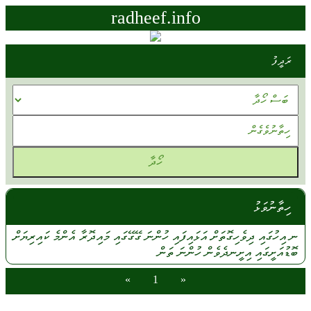
radheef.info
ރަދީފު
ހިތާނުވަޅު
ނ
އިހުގައި
ދިވެހިގޮތަށް
އަޅައިފައި
ހުންނަ
ގޭގޭގައި
މައިދޮރާ
އެންމެ
ކައިރިޔަށް
ބޮޑުއަށީގައި
އިށީނދެވެން
ހުންނަ
ތަން
»
1
«